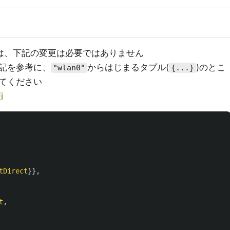
は、下記の変更は必要ではありません
下記を参考に、
からはじまるタプル(
)のとこ
"wlan0"
{...}
いてください
i
tDirect
}},
t
,