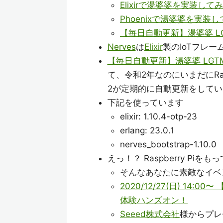
Elixirで湯婆婆を実装して
Phoenixで湯婆婆を実装
【毎日自動更新】湯婆婆 L
Nerves
は
Elixir
製のIoTフレー
【毎日自動更新】湯婆婆 LG
て、令和2年なのにいまだにRaspb
2が定期的に自動更新をしてい
下記を使っています
elixir: 1.10.4-otp-23
erlang: 23.0.1
nerves_bootstrap-1.10.0
えっ！？ Raspberry Pi
そんなあなたに素敵なイベ
2020/12/27(日) 14:
体験ハンズオン！
Seeed株式会社
様からプレ