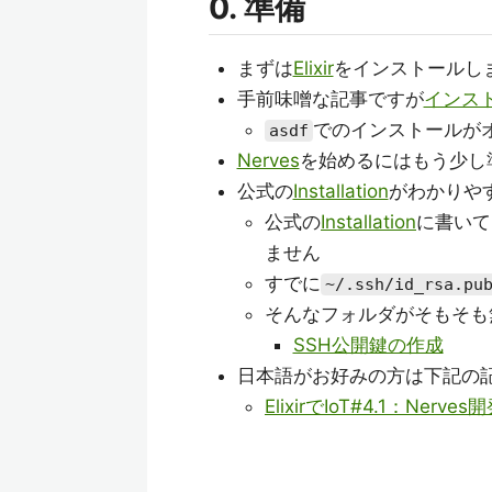
0. 準備
まずは
Elixir
をインストールし
手前味噌な記事ですが
インス
でのインストールが
asdf
Nerves
を始めるにはもう少し
公式の
Installation
がわかりや
公式の
Installation
に書いて
ません
すでに
~/.ssh/id_rsa.pu
そんなフォルダがそもそも
SSH公開鍵の作成
日本語がお好みの方は下記の
ElixirでIoT#4.1：Nerv