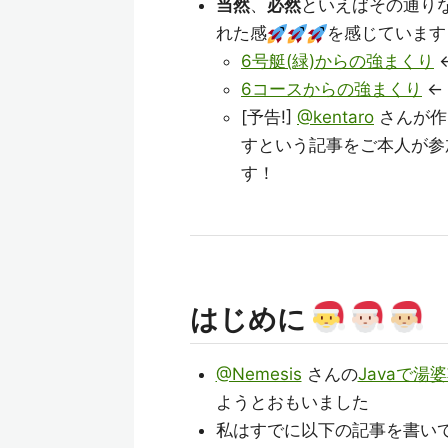
当然
、
必然
といえばその通り
れた感
を感じていま
6号艇(緑)からの強まくり
6コースからの強まくり
←
[予告!]
@kentaro
さんが作
すという記事をご本人が参加
す！
はじめに
@Nemesis
さんの
Javaで湯
ようとおもいました
私はすでに以下の記事を書い