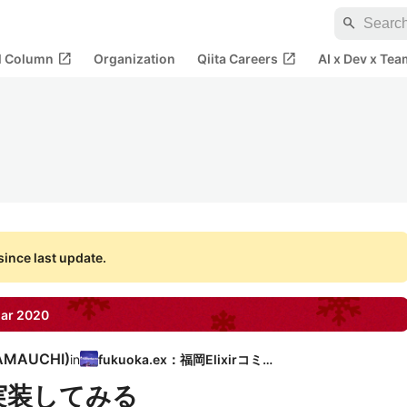
search
open_in_new
open_in_new
al Column
Organization
Qiita Careers
AI x Dev x Tea
ince last update.
ar
2020
AMAUCHI
)
in
fukuoka.ex：福岡Elixirコミュ
を実装してみる