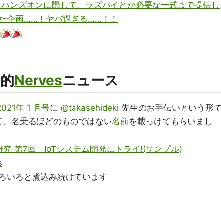
見。ハンズオンに際して、ラズパイとか必要な一式まで提供し
た企画……！ヤバ過ぎる……！！
シ的
Nerves
ニュース
2021年 1 月号
に
@takasehideki
先生のお手伝いという形
て、名乗るほどのものではない
名前
を載っけてもらいまし
rの研究 第7回 IoTシステム開発にトライ!(サンプル)
s
ろいろと煮込み続けています