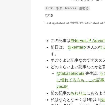
Elixir
ネタ
Nerves
湯婆婆
15
Last updated at
2020-12-24
Posted at
この記事は
#NervesJP Advent
前日は、
@kentaro
さんの
ウェ
す。
すごくよい記事なのでオスス
どのくらいよい記事なのかと
@takasehideki
先生談:
も
に慣れてる方も，この記事
vesJP
前の記事の
おわりに
にあるよ
私はなんとな〜くは1年以上
Ne