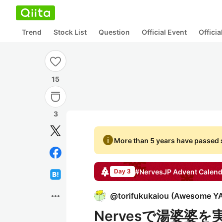
Trend
Stock List
Question
Official Event
Offici
15
3
info
More than 5 years have passed s
#NervesJP
Advent Calend
Day 3
more_horiz
@
torifukukaiou
(
Awesome Y
Nervesで湯婆婆