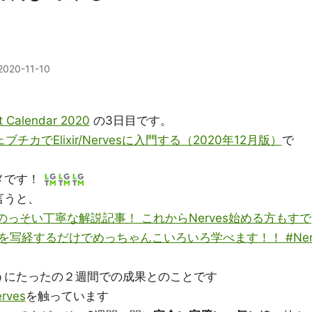
2020-11-10
 Calendar 2020
の3日目です。
ブチカでElixir/Nervesに入門する（2020年12月版）
で
メです！
言うと、
のっそい丁寧な解説記事！ これからNerves始める方もすで
を写経するだけでめっちゃんこいろいろ学べます！！ #Ne
うにたったの２週間での成果とのことです
rves
を触っています