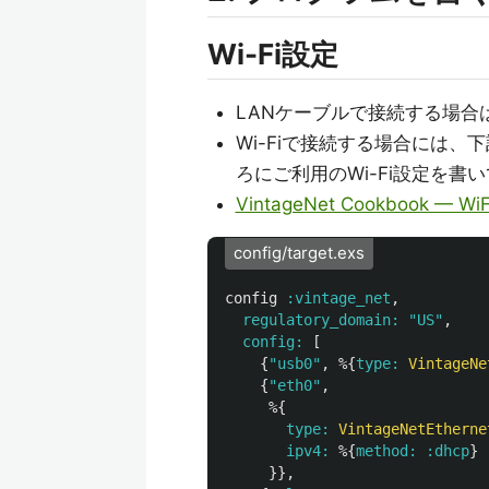
Wi-Fi設定
LANケーブルで接続する場合
Wi-Fiで接続する場合には、
ろにご利用のWi-Fi設定を書
VintageNet Cookbook — WiF
config/target.exs
config
:vintage_net
,
regulatory_domain:
"US"
,
config:
[
{
"usb0"
,
%{
type:
VintageNe
{
"eth0"
,
%{
type:
VintageNetEtherne
ipv4:
%{
method:
:dhcp
}
}},