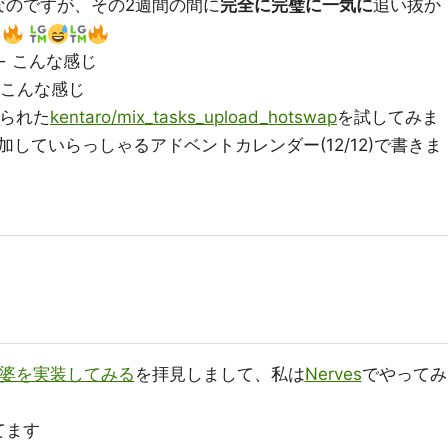
なのですが、その2週間の間に
完全に完璧に一気に
追い抜か
す
← こんな感じ
 こんな感じ
られた
kentaro/mix_tasks_upload_hotswap
を試してみま
していらっしゃるアドベントカレンダー(12/12)で書きま
婆婆を実装してみる
を拝見しまして、私は
Nerves
でやってみ
てます