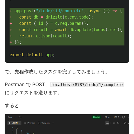
+ 
app
.
post
(
"
/todo/:id/complete
"
,
async 
(
c
)
=>
{
+ 
const
db
=
drizzle
(
c
.
env
.
todo
);
+ 
const
{
id
}
=
c
.
req
.
param
();
+ 
const
result
=
await
db
.
update
(
todos
).
set
({
comp
+ 
return
c
.
json
(
result
);
+ 
});
export
default
app
;
で、先程作成したタスクを完了してみましょう。
Postman で POST、
localhost:8787/todo/1/complete
にリクエストを送ります。
すると