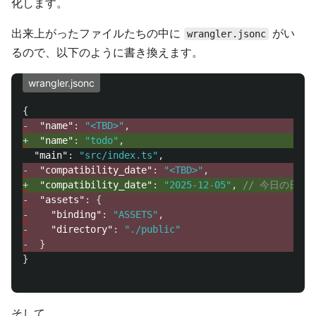
化します。
出来上がったファイルたちの中に
がい
wrangler.jsonc
るので、以下のように書き換えます。
wrangler.jsonc
{
-
"name"
:
"<TBD>"
,
+
"name"
:
"todo"
,
"main"
:
"src/index.ts"
,
-
"compatibility_date"
:
"<TBD>"
,
+
"compatibility_date"
:
"2025-12-05"
,
// 今日の日付
-
"assets"
:
{
-
"binding"
:
"ASSETS"
,
-
"directory"
:
"./public"
-
}
}
そして