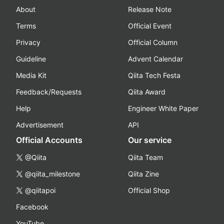
About
Release Note
Terms
Official Event
Privacy
Official Column
Guideline
Advent Calendar
Media Kit
Qiita Tech Festa
Feedback/Requests
Qiita Award
Help
Engineer White Paper
Advertisement
API
Official Accounts
Our service
@Qiita
Qiita Team
@qiita_milestone
Qiita Zine
@qiitapoi
Official Shop
Facebook
YouTube