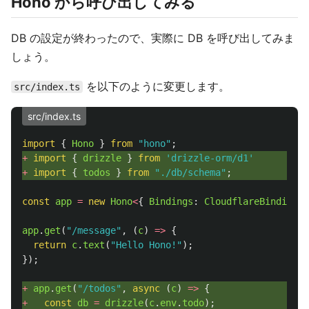
Hono から呼び出してみる
DB の設定が終わったので、実際に DB を呼び出してみま
しょう。
を以下のように変更します。
src/index.ts
src/index.ts
import
{
Hono
}
from
"
hono
"
;
+ 
import
{
drizzle
}
from
'
drizzle-orm/d1
'
+ 
import
{
todos
}
from
"
./db/schema
"
;
const
app
=
new
Hono
<
{
Bindings
:
CloudflareBindings
app
.
get
(
"
/message
"
,
(
c
)
=>
{
return
c
.
text
(
"
Hello Hono!
"
);
});
+ 
app
.
get
(
"
/todos
"
,
async 
(
c
)
=>
{
+ 
const
db
=
drizzle
(
c
.
env
.
todo
);