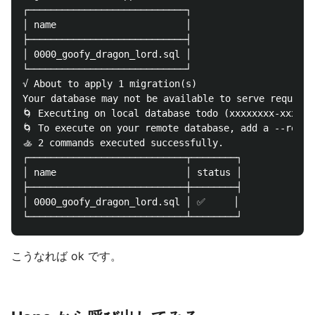
┌────────────────────────────┐

│ name                       │

├────────────────────────────┤

│ 0000_goofy_dragon_lord.sql │

└────────────────────────────┘

√ About to apply 1 migration(s)

Your database may not be available to serve requests
🌀 Executing on local database todo (xxxxxxxx-xxxx-x
🌀 To execute on your remote database, add a --remot
🚣 2 commands executed successfully.

┌────────────────────────────┬────────┐

│ name                       │ status │

├────────────────────────────┼────────┤

│ 0000_goofy_dragon_lord.sql │ ✅     │

こうなれば ok です。