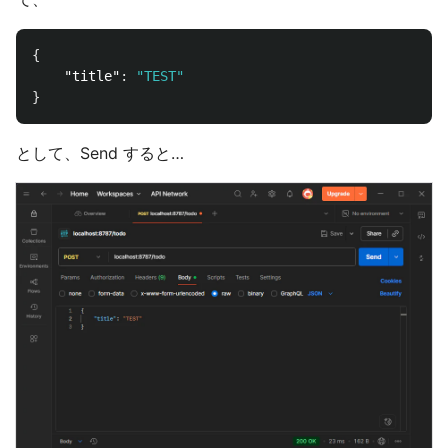
{
"title"
:
"TEST"
}
として、Send すると…