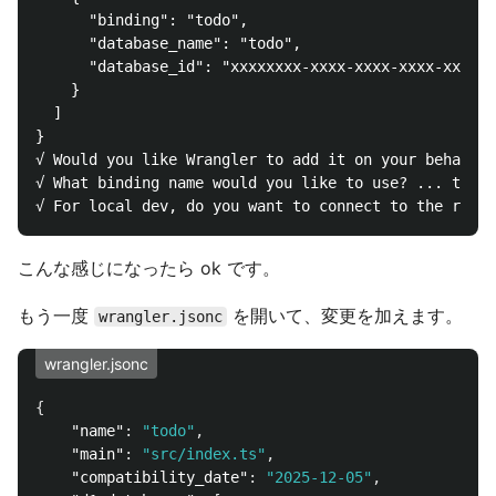
      "binding": "todo",

      "database_name": "todo",

      "database_id": "xxxxxxxx-xxxx-xxxx-xxxx-xxxxxx
    }

  ]

}

√ Would you like Wrangler to add it on your behalf? 
√ What binding name would you like to use? ... todo

こんな感じになったら ok です。
もう一度
を開いて、変更を加えます。
wrangler.jsonc
wrangler.jsonc
{
"name"
:
"todo"
,
"main"
:
"src/index.ts"
,
"compatibility_date"
:
"2025-12-05"
,