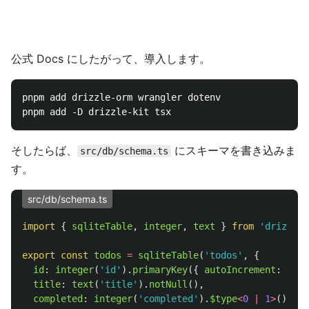
公式 Docs にしたがって、導入します。
pnpm add drizzle-orm wrangler dotenv

そしたらば、
にスキーマを書き込みま
src/db/schema.ts
す。
src/db/schema.ts
import
{
sqliteTable
,
integer
,
text
}
from
'
drizzle-
export
const
todos
=
sqliteTable
(
'
todos
'
,
{
id
:
integer
(
'
id
'
).
primaryKey
({
autoIncrement
:
true
title
:
text
(
'
title
'
).
notNull
(),
completed
:
integer
(
'
completed
'
).
$type
<
0
|
1
>
().
not