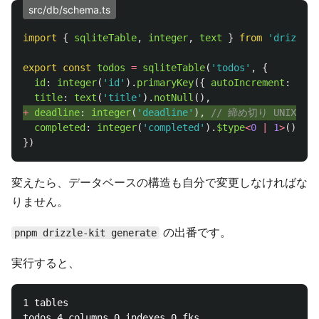
src/db/schema.ts
import
{
sqliteTable
,
integer
,
text
}
from
'
drizzle-
export
const
todos
=
sqliteTable
(
'
todos
'
,
{
id
:
integer
(
'
id
'
).
primaryKey
({
autoIncrement
:
true
title
:
text
(
'
title
'
).
notNull
(),
+ 
deadline
:
integer
(
'
deadline
'
),
// 締め切り UNIX 時
completed
:
integer
(
'
completed
'
).
$type
<
0
|
1
>
().
not
})
変えたら、データベースの構造も自分で変更しなければな
りません。
の出番です。
pnpm drizzle-kit generate
実行すると、
1 tables

todos 4 columns 0 indexes 0 fks
