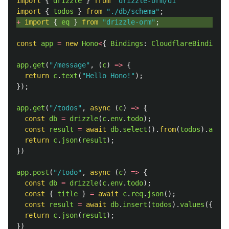
import
{
drizzle
}
from
'
drizzle-orm/d1
'
import
{
todos
}
from
"
./db/schema
"
;
+ 
import
{
eq
}
from
"
drizzle-orm
"
;
const
app
=
new
Hono
<
{
Bindings
:
CloudflareBindings
app
.
get
(
"
/message
"
,
(
c
)
=>
{
return
c
.
text
(
"
Hello Hono!
"
);
});
app
.
get
(
"
/todos
"
,
async 
(
c
)
=>
{
const
db
=
drizzle
(
c
.
env
.
todo
);
const
result
=
await
db
.
select
().
from
(
todos
).
all
()
return
c
.
json
(
result
);
})
app
.
post
(
"
/todo
"
,
async 
(
c
)
=>
{
const
db
=
drizzle
(
c
.
env
.
todo
);
const
{
title
}
=
await
c
.
req
.
json
();
const
result
=
await
db
.
insert
(
todos
).
values
({
tit
return
c
.
json
(
result
);
})