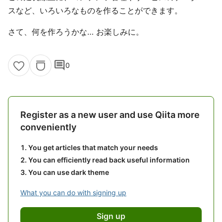
スなど、いろいろなものを作ることができます。
さて、何を作ろうかな… お楽しみに。
comment
0
Register as a new user and use Qiita more
conveniently
You get articles that match your needs
You can efficiently read back useful information
You can use dark theme
What you can do with signing up
Sign up