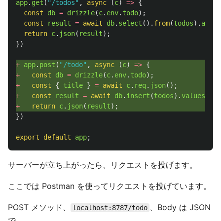
app
.
get
(
"
/todos
"
,
async 
(
c
)
=>
{
const
db
=
drizzle
(
c
.
env
.
todo
);
const
result
=
await
db
.
select
().
from
(
todos
).
all
()
return
c
.
json
(
result
);
})
+ 
app
.
post
(
"
/todo
"
,
async 
(
c
)
=>
{
+ 
const
db
=
drizzle
(
c
.
env
.
todo
);
+ 
const
{
title
}
=
await
c
.
req
.
json
();
+ 
const
result
=
await
db
.
insert
(
todos
).
values
({
t
+ 
return
c
.
json
(
result
);
})
export
default
app
;
サーバーが立ち上がったら、リクエストを投げます。
ここでは Postman を使ってリクエストを投げています。
POST メソッド、
、Body は JSON
localhost:8787/todo
で、