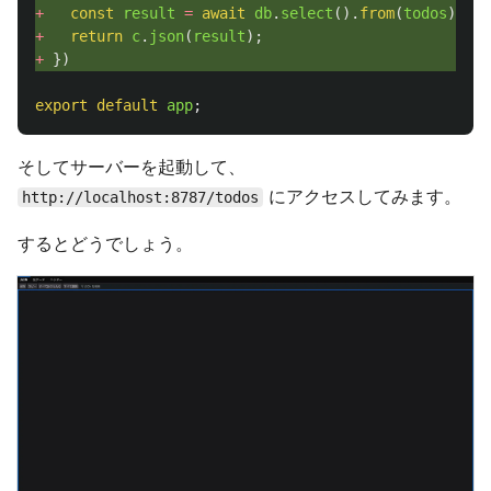
+ 
const
result
=
await
db
.
select
().
from
(
todos
).
all
+ 
return
c
.
json
(
result
);
+ 
})
export
default
app
;
そしてサーバーを起動して、
にアクセスしてみます。
http://localhost:8787/todos
するとどうでしょう。