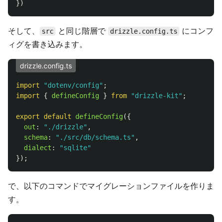
})
そして、
と同じ階層で
にコンフ
src
drizzle.config.ts
ィグを書き込みます。
drizzle.config.ts
import
"
dotenv/config
"
;
import
{
defineConfig
}
from
"
drizzle-kit
"
;
export
default
defineConfig
({
out
:
"
./drizzle
"
,
schema
:
"
./src/db/schema.ts
"
,
dialect
:
"
sqlite
"
});
で、以下のコマンドでマイグレーションファイルを作りま
す。