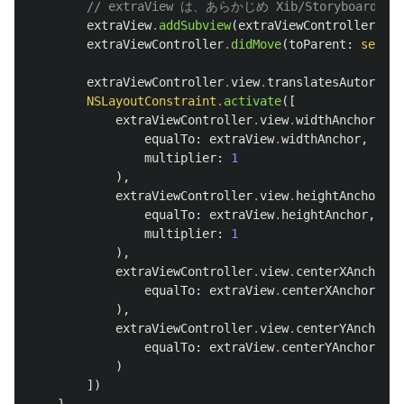
// extraView は、あらかじめ Xib/Storyboard 
extraView
.
addSubview
(
extraViewController
.
vie
extraViewController
.
didMove
(
toParent
:
self
)
extraViewController
.
view
.
translatesAutoresiz
NSLayoutConstraint
.
activate
([
extraViewController
.
view
.
widthAnchor
.
con
equalTo
:
extraView
.
widthAnchor
,
multiplier
:
1
),
extraViewController
.
view
.
heightAnchor
.
co
equalTo
:
extraView
.
heightAnchor
,
multiplier
:
1
),
extraViewController
.
view
.
centerXAnchor
.
c
equalTo
:
extraView
.
centerXAnchor
),
extraViewController
.
view
.
centerYAnchor
.
c
equalTo
:
extraView
.
centerYAnchor
)
])