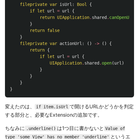
fileprivate
var
isUrl
:
Bool
{
if
let
url
=
url
{
return
UIApplication
.
shared
.
canOpenURL
(
u
}
return
false
}
fileprivate
var
actionUrl
:
()
->
()
{
return
{
if
let
url
=
url
{
UIApplication
.
shared
.
open
(
url
)
}
}
}
}
変えたのは、
で開けるURLかどうかを判定
if item.isUrl
する部分と、必要なExtensionの追加です。
ちなみに
は1つ目に書かないと
.underline()
Value of
というエ
type 'some View' has no member 'underline'