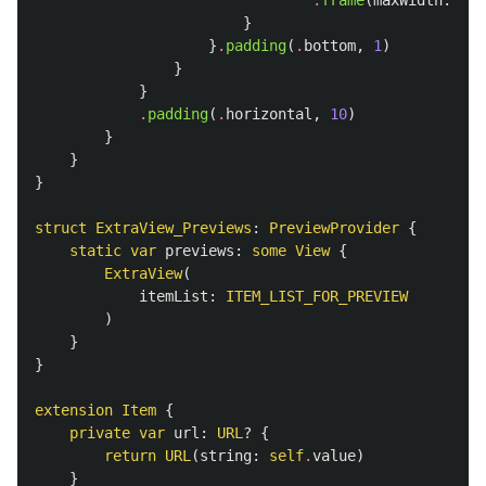
.
frame
(
maxWidth
:
.
in
}
}
.
padding
(
.
bottom
,
1
)
}
}
.
padding
(
.
horizontal
,
10
)
}
}
}
struct
ExtraView_Previews
:
PreviewProvider
{
static
var
previews
:
some
View
{
ExtraView
(
itemList
:
ITEM_LIST_FOR_PREVIEW
)
}
}
extension
Item
{
private
var
url
:
URL
?
{
return
URL
(
string
:
self
.
value
)
}