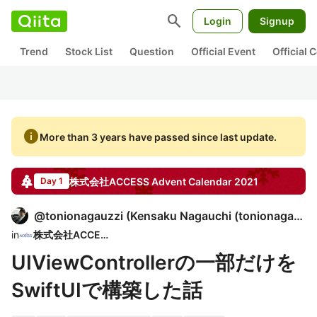
search
Login
Signup
Trend
Stock List
Question
Official Event
Official
info
More than 3 years have passed since last update.
株式会社ACCESS
Advent Calendar
2021
Day 1
@
tonionagauzzi
(
Kensaku Nagauchi (tonionagauzzi)
in
株式会社ACCESS
UIViewControllerの一部だけを
SwiftUIで構築した話