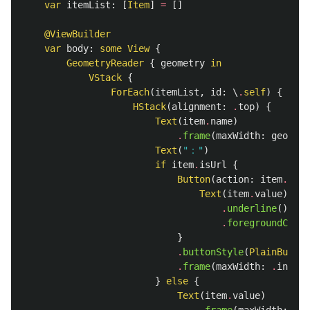
var
itemList
:
[
Item
]
=
[]
@ViewBuilder
var
body
:
some
View
{
GeometryReader
{
geometry
in
VStack
{
ForEach
(
itemList
,
id
:
\
.
self
)
{
item
HStack
(
alignment
:
.
top
)
{
Text
(
item
.
name
)
.
frame
(
maxWidth
:
geometr
Text
(
"："
)
if
item
.
isUrl
{
Button
(
action
:
item
.
acti
Text
(
item
.
value
)
.
underline
()
.
foregroundColor
}
.
buttonStyle
(
PlainButton
.
frame
(
maxWidth
:
.
infini
}
else
{
Text
(
item
.
value
)