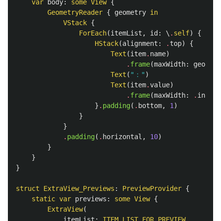
var
body
:
some
View
{
GeometryReader
{
geometry
in
VStack
{
ForEach
(
itemList
,
id
:
\
.
self
)
{
item
HStack
(
alignment
:
.
top
)
{
Text
(
item
.
name
)
.
frame
(
maxWidth
:
geometr
Text
(
"："
)
Text
(
item
.
value
)
.
frame
(
maxWidth
:
.
infini
}
.
padding
(
.
bottom
,
1
)
}
}
.
padding
(
.
horizontal
,
10
)
}
}
}
struct
ExtraView_Previews
:
PreviewProvider
{
static
var
previews
:
some
View
{
ExtraView
(
itemList
:
ITEM_LIST_FOR_PREVIEW