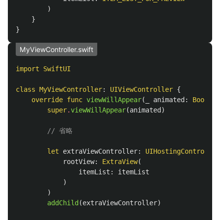
)
}
}
MyViewController.swift
import
SwiftUI
class
MyViewController
:
UIViewController
{
override
func
viewWillAppear
(
_
animated
:
Bool
)
{
super
.
viewWillAppear
(
animated
)
// 省略
let
extraViewController
:
UIHostingController
rootView
:
ExtraView
(
itemList
:
itemList
)
)
addChild
(
extraViewController
)