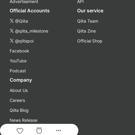
Advertisement
API
Official Accounts
Our service
@Qiita
Qiita Team
@qiita_milestone
Qiita Zine
@qiitapoi
Official Shop
Facebook
YouTube
Podcast
Company
About Us
Careers
Qiita Blog
News Release
more_horiz