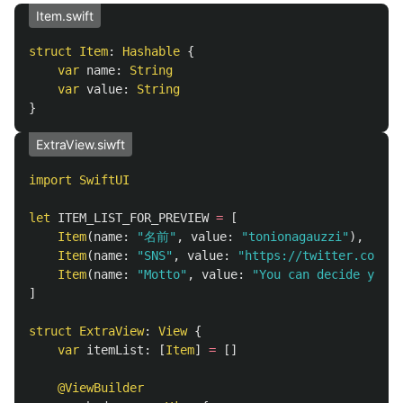
Item.swift
struct
Item
:
Hashable
{
var
name
:
String
var
value
:
String
}
ExtraView.siwft
import
SwiftUI
let
ITEM_LIST_FOR_PREVIEW
=
[
Item
(
name
:
"名前"
,
value
:
"tonionagauzzi"
),
Item
(
name
:
"SNS"
,
value
:
"https://twitter.com/to
Item
(
name
:
"Motto"
,
value
:
"You can decide you'r
]
struct
ExtraView
:
View
{
var
itemList
:
[
Item
]
=
[]
@ViewBuilder