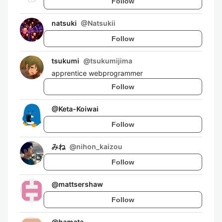
Follow
natsuki
@
Natsukii
Follow
tsukumi
@
tsukumijima
apprentice webprogrammer
Follow
@
Keta-Koiwai
Follow
みね
@
nihon_kaizou
Follow
@
mattsershaw
Follow
@
hamata