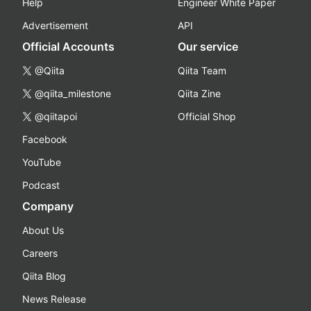
Help
Engineer White Paper
Advertisement
API
Official Accounts
Our service
@Qiita
Qiita Team
@qiita_milestone
Qiita Zine
@qiitapoi
Official Shop
Facebook
YouTube
Podcast
Company
About Us
Careers
Qiita Blog
News Release