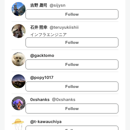
吉野 晟司
@
sijysn
Follow
石井 照幸
@
teruyukiishii
インフラエンジニア
Follow
@
gacktomo
Follow
@
popy1017
Follow
0xshanks
@
0xshanks
Follow
@
t-kawauchiya