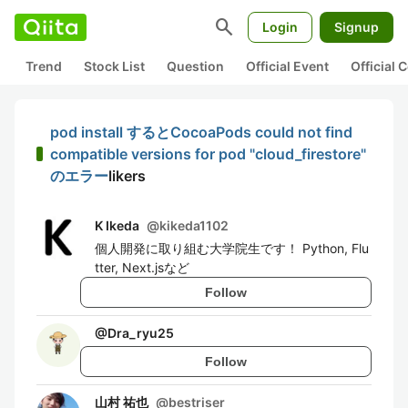
search
Login
Signup
Trend
Stock List
Question
Official Event
Official
pod install するとCocoaPods could not find
compatible versions for pod "cloud_firestore"
のエラー
likers
K Ikeda
@
kikeda1102
個人開発に取り組む大学院生です！ Python, Flu
tter, Next.jsなど
Follow
@
Dra_ryu25
Follow
山村 祐也
@
bestriser