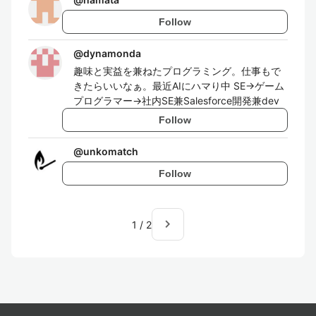
Follow
@
dynamonda
趣味と実益を兼ねたプログラミング。仕事もで
きたらいいなぁ。最近AIにハマり中 SE→ゲーム
プログラマー→社内SE兼Salesforce開発兼dev
Follow
@
unkomatch
Follow
navigate_next
1
/
2