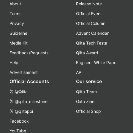
About
Release Note
Terms
Official Event
Privacy
Official Column
Guideline
Advent Calendar
Media Kit
Qiita Tech Festa
Feedback/Requests
Qiita Award
Help
Engineer White Paper
Advertisement
API
Official Accounts
Our service
@Qiita
Qiita Team
@qiita_milestone
Qiita Zine
@qiitapoi
Official Shop
Facebook
YouTube