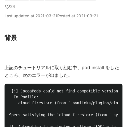
24
Last updated at
2021-03-21
Posted at
2021-03-21
背景
上記のチュートリアルに取り組む中、pod install をした
ところ、次のエラーが出ました。
 [!] CocoaPods could not find compatible versions fo
  In Podfile:

    cloud_firestore (from `.symlinks/plugins/cloud_f
Specs satisfying the `cloud_firestore (from `.symlin