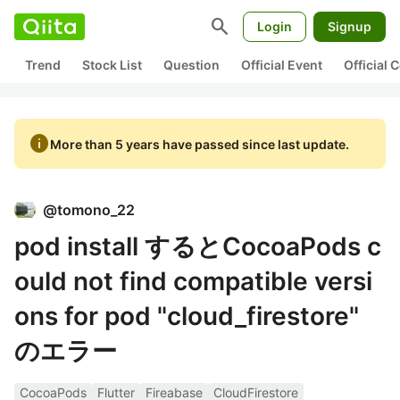
search
Login
Signup
Trend
Stock List
Question
Official Event
Official
info
More than 5 years have passed since last update.
@
tomono_22
pod install するとCocoaPods c
ould not find compatible versi
ons for pod "cloud_firestore"
のエラー
CocoaPods
Flutter
Fireabase
CloudFirestore