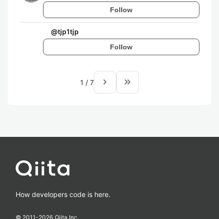
Follow
@
tjp1tjp
Follow
navigate_next
keyboard_double_arrow_right
1
/
7
How developers code is here.
© 2011-
2026
Qiita Inc.