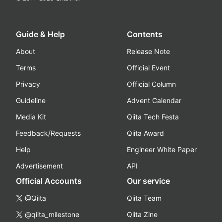
Guide & Help
Contents
About
Release Note
Terms
Official Event
Privacy
Official Column
Guideline
Advent Calendar
Media Kit
Qiita Tech Festa
Feedback/Requests
Qiita Award
Help
Engineer White Paper
Advertisement
API
Official Accounts
Our service
@Qiita
Qiita Team
@qiita_milestone
Qiita Zine