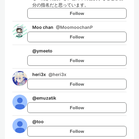
分の指名だと思っています。
Follow
Moo chan
@
MoomoochanP
Follow
@
ymeeto
Follow
heri3x
@
heri3x
Follow
@
emuzatik
Follow
@
too
Follow