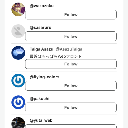
@
wakazoku
Follow
@
sasaruru
Follow
Taiga Asazu
@
AsazuTaiga
最近はもっぱらWebフロント
Follow
@
flying-colors
Follow
@
pakuchii
Follow
@
yuta_web