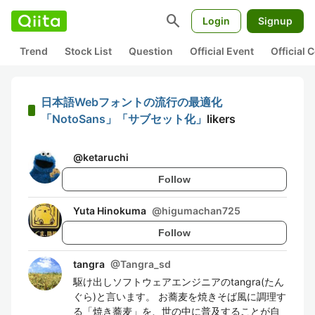
search
Login
Signup
Trend
Stock List
Question
Official Event
Official
日本語Webフォントの流行の最適化
「NotoSans」「サブセット化」
likers
@
ketaruchi
Follow
Yuta Hinokuma
@
higumachan725
Follow
tangra
@
Tangra_sd
駆け出しソフトウェアエンジニアのtangra(たん
ぐら)と言います。 お蕎麦を焼きそば風に調理す
る「焼き蕎麦」を、世の中に普及することが自