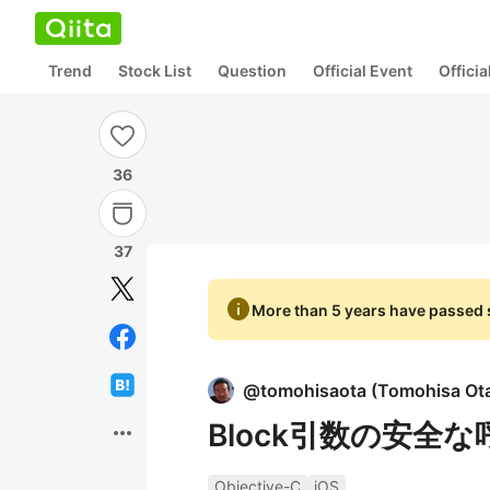
Trend
Stock List
Question
Official Event
Offici
36
37
info
More than 5 years have passed s
@
tomohisaota
(
Tomohisa Ot
Block引数の安全
more_horiz
Objective-C
iOS