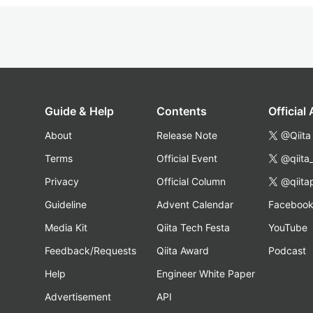
Guide & Help
Contents
Official
About
Release Note
@Qiita
Terms
Official Event
@qiita
Privacy
Official Column
@qiita
Guideline
Advent Calendar
Faceboo
Media Kit
Qiita Tech Festa
YouTube
Feedback/Requests
Qiita Award
Podcast
Help
Engineer White Paper
Advertisement
API