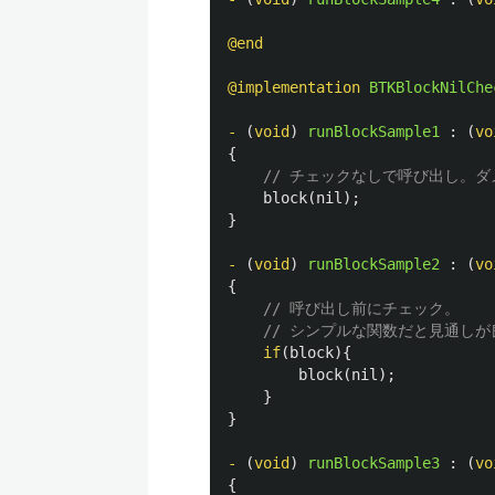
@end
@implementation
BTKBlockNilChe
-
(
void
)
runBlockSample1
:
(
vo
{
// チェックなしで呼び出し。
block
(
nil
);
}
-
(
void
)
runBlockSample2
:
(
vo
{
// 呼び出し前にチェック。
// シンプルな関数だと見通しが
if
(
block
){
block
(
nil
);
}
}
-
(
void
)
runBlockSample3
:
(
vo
{