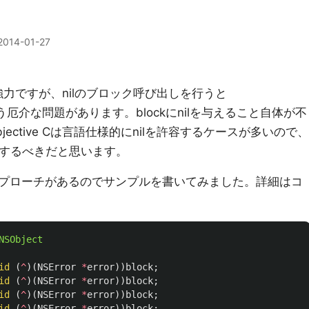
2014-01-27
常に強力ですが、nilのブロック呼び出しを行うと
という厄介な問題があります。blockにnilを与えること自体が不
ective Cは言語仕様的にnilを許容するケースが多いので、
計するべきだと思います。
プローチがあるのでサンプルを書いてみました。詳細はコ
NSObject
id
(
^
)(
NSError
*
error
))
block
;
id
(
^
)(
NSError
*
error
))
block
;
id
(
^
)(
NSError
*
error
))
block
;
id
(
^
)(
NSError
*
error
))
block
;