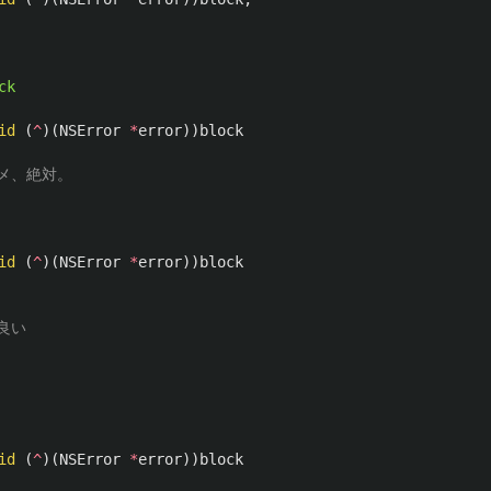
ck
id
(
^
)(
NSError
*
error
))
block
ダメ、絶対。
id
(
^
)(
NSError
*
error
))
block
良い
id
(
^
)(
NSError
*
error
))
block