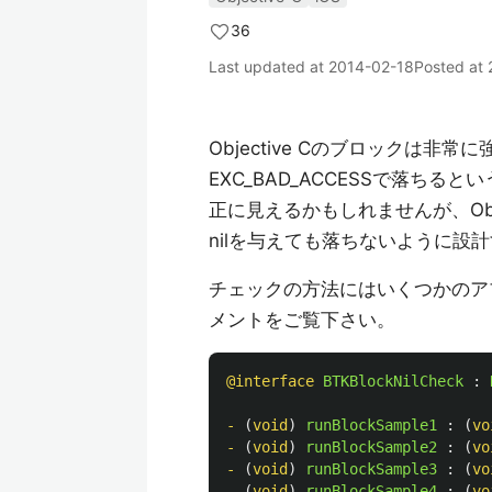
36
Last updated at
2014-02-18
Posted at
Objective Cのブロックは非
EXC_BAD_ACCESSで落ちる
正に見えるかもしれませんが、Obj
nilを与えても落ちないように設
チェックの方法にはいくつかのア
メントをご覧下さい。
@interface
BTKBlockNilCheck
:
-
(
void
)
runBlockSample1
:
(
vo
-
(
void
)
runBlockSample2
:
(
vo
-
(
void
)
runBlockSample3
:
(
vo
-
(
void
)
runBlockSample4
:
(
vo