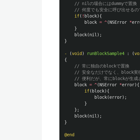
// nilの場合にはdummyで置換
// 何度でも安全に呼び出せる
if
(
!
block
){
block
=
^
(
NSError
*
err
}
block
(
nil
);
}
-
(
void
)
runBlockSample4
:
(
vo
{
// 常に独自のblockで置換
// 安全なだけでなく、bloc
// 便利だが、常にblockが生
block
=
^
(
NSError
*
error
){
if
(
block
){
block
(
error
);
}
};
block
(
nil
);
}
@end