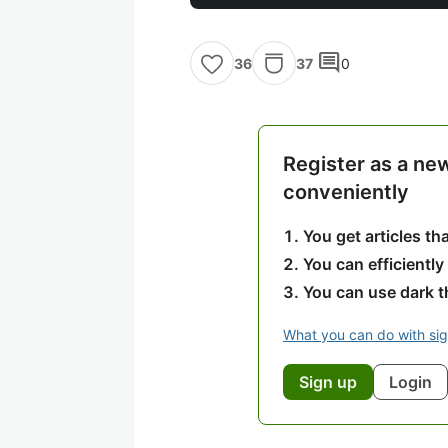
comment
37
0
36
Register as a ne
conveniently
You get articles t
You can efficiently
You can use dark 
What you can do with si
Sign up
Login