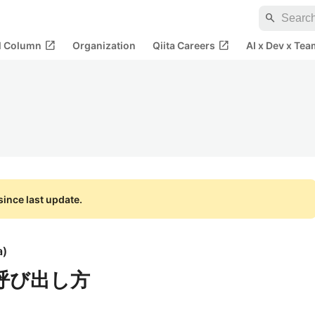
search
open_in_new
open_in_new
al Column
Organization
Qiita Careers
AI x Dev x Tea
ince last update.
a
)
な呼び出し方