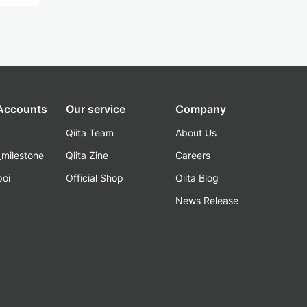
 Accounts
Our service
Company
Qiita Team
About Us
_milestone
Qiita Zine
Careers
poi
Official Shop
Qiita Blog
k
News Release