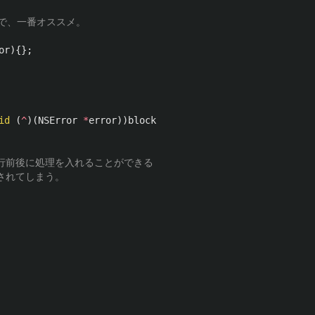
ので、一番オススメ。
or
){};
id
(
^
)(
NSError
*
error
))
block
k実行前後に処理を入れることができる
成されてしまう。