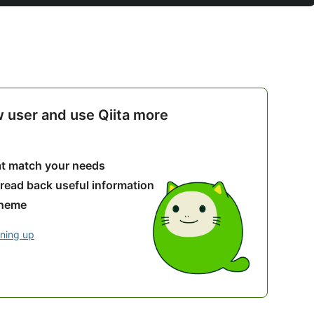
w user and use Qiita more
hat match your needs
 read back useful information
theme
gning up