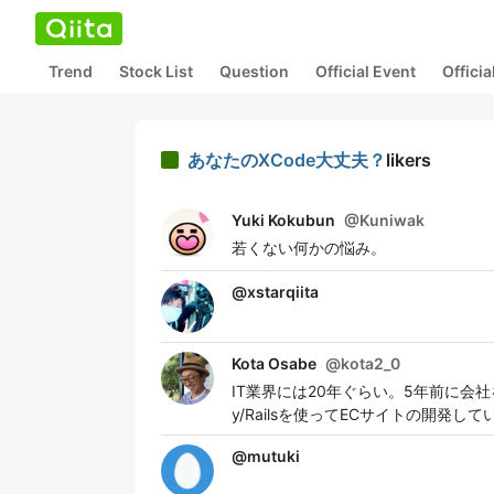
Trend
Stock List
Question
Official Event
Offici
あなたのXCode大丈夫？
likers
Yuki Kokubun
@
Kuniwak
若くない何かの悩み。
@
xstarqiita
Kota Osabe
@
kota2_0
IT業界には20年ぐらい。5年前に会
y/Railsを使ってECサイトの開発し
@
mutuki