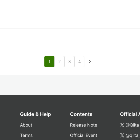
navigate_next
1
2
3
4
Guide & Help
Contents
Official
About
Release Note
@Qiita
Terms
Official Event
@qiita