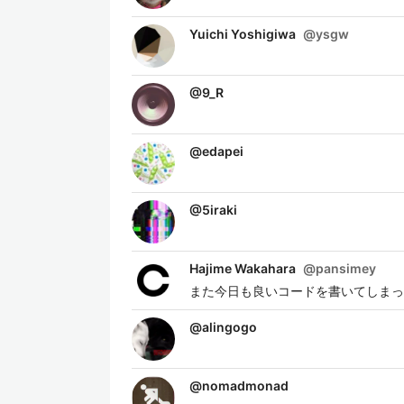
Yuichi Yoshigiwa
@
ysgw
@
9_R
@
edapei
@
5iraki
Hajime Wakahara
@
pansimey
また今日も良いコードを書いてしまっ
@
alingogo
@
nomadmonad