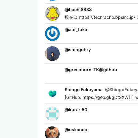
@
hachi8833
現在は https://techracho.bps
@
aoi_fuka
@
shingohry
@
greenhorn-TK@github
Shingo Fukuyama
@
ShingoFuku
[GitHub: https://goo.gl/gDtSXW] [Tw
@
kurari50
@
uskanda