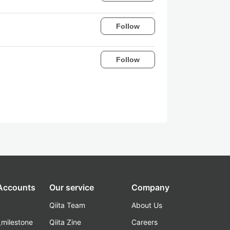
Follow
Follow
 Accounts
Our service
Company
Qiita Team
About Us
_milestone
Qiita Zine
Careers