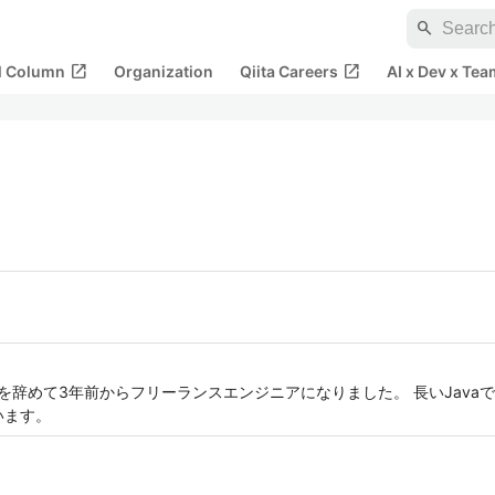
search
open_in_new
open_in_new
al Column
Organization
Qiita Careers
AI x Dev x Tea
社を辞めて3年前からフリーランスエンジニアになりました。 長いJavaで
ています。