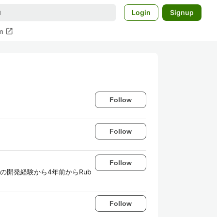
Login
Signup
open_in_new
m
Follow
Follow
Follow
の開発経験から4年前からRub
Follow