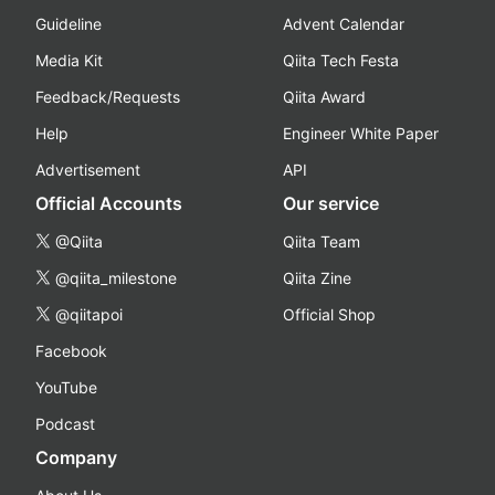
Guideline
Advent Calendar
Media Kit
Qiita Tech Festa
Feedback/Requests
Qiita Award
Help
Engineer White Paper
Advertisement
API
Official Accounts
Our service
@Qiita
Qiita Team
@qiita_milestone
Qiita Zine
@qiitapoi
Official Shop
Facebook
YouTube
Podcast
Company