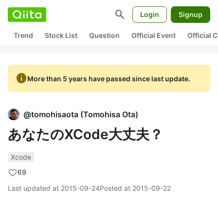
search
Login
Signup
Trend
Stock List
Question
Official Event
Official
info
More than 5 years have passed since last update.
@
tomohisaota
(
Tomohisa Ota
)
あなたのXCode大丈夫？
Xcode
69
Last updated at
2015-09-24
Posted at
2015-09-22