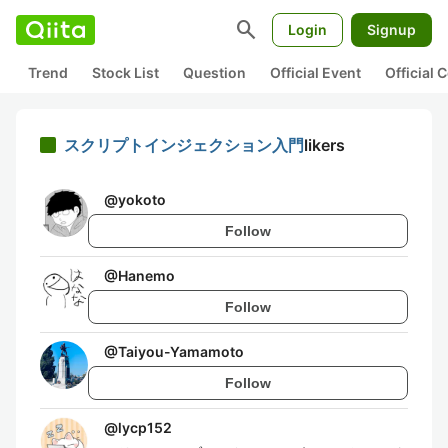
search
Login
Signup
Trend
Stock List
Question
Official Event
Official
スクリプトインジェクション入門
likers
@
yokoto
Follow
@
Hanemo
Follow
@
Taiyou-Yamamoto
Follow
@
lycp152