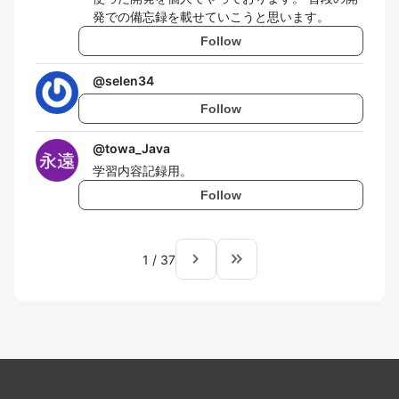
発での備忘録を載せていこうと思います。
Follow
@
selen34
Follow
@
towa_Java
学習内容記録用。
Follow
navigate_next
keyboard_double_arrow_right
1
/
37