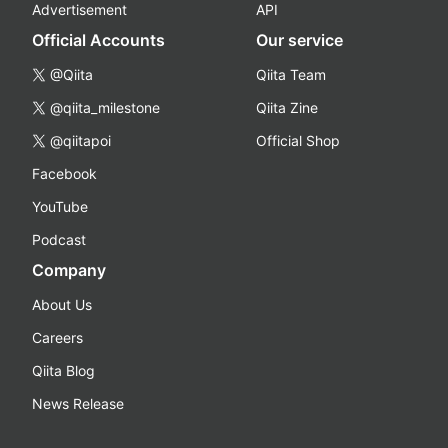
Advertisement
API
Official Accounts
Our service
@Qiita
Qiita Team
@qiita_milestone
Qiita Zine
@qiitapoi
Official Shop
Facebook
YouTube
Podcast
Company
About Us
Careers
Qiita Blog
News Release