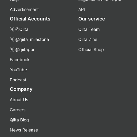
Advertisement
API
Official Accounts
Our service
@Qiita
Qiita Team
@qiita_milestone
Qiita Zine
@qiitapoi
Official Shop
Facebook
YouTube
Podcast
Company
About Us
Careers
Qiita Blog
News Release