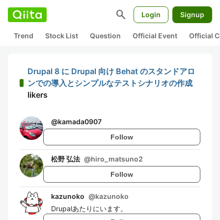
search
Login
Signup
Trend
Stock List
Question
Official Event
Official
Drupal 8 に Drupal 向け Behat のスタンドアロ
ンでの導入とシンプルなテストシナリオの作成
likers
@
kamada0907
Follow
松野 弘法
@
hiro_matsuno2
Follow
kazunoko
@
kazunoko
Drupalあたりにいます。