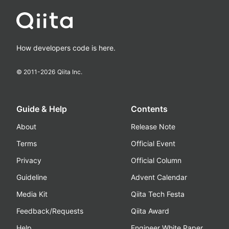
How developers code is here.
© 2011-
2026
Qiita Inc.
Guide & Help
Contents
About
Release Note
Terms
Official Event
Privacy
Official Column
Guideline
Advent Calendar
Media Kit
Qiita Tech Festa
Feedback/Requests
Qiita Award
Help
Engineer White Paper