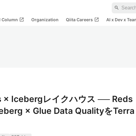
search
open_in_new
open_in_new
al Column
Organization
Qiita Careers
AI x Dev x Tea
 × Icebergレイクハウス ── Reds
Iceberg × Glue Data QualityをTerra