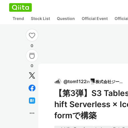
Trend
Stock List
Question
Official Event
Offici
0
0
@
tom1122
in
株式会社ジール
【第3弾】S3 Tables
hift Serverless × 
more_horiz
formで構築