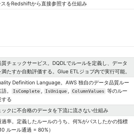
スをRedshiftから直接参照する仕組み
品質チェックサービス。DQDLでルールを定義し、データ
満たすか自動評価する。Glue ETLジョブ内で実行可能。
Quality Definition Language。AWS 独自のデータ品質ルー
言語。
,
,
等のルー
IsComplete
IsUnique
ColumnValues
述する
ェックに不合格のデータを下流に流さない仕組み
通過率。定義したルールのうち、何%がパスしたかの指標
/10 ルール通過 = 80%）