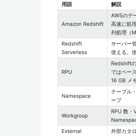
用語
解説
AWSのデ
Amazon Redshift
高速に処
列処理（M
Redshift
サーバー管
Serverless
使える。使
Redshift
RPU
ではベース
16 GB 
テーブル
Namespace
ープ
RPU 数
Workgroup
Namesp
External
外部カタログ