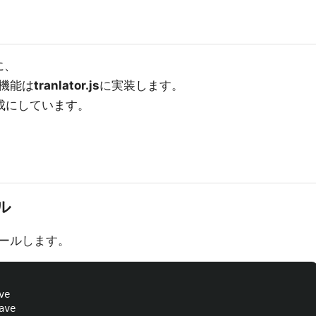
に、
翻訳機能は
tranlator.js
に実装します。
成にしています。
ル
ールします。
e

ve
