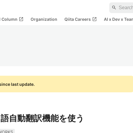
search
open_in_new
open_in_new
al Column
Organization
Qiita Careers
AI x Dev x Tea
ince last update.
でタイ語自動翻訳機能を使う
WORKS