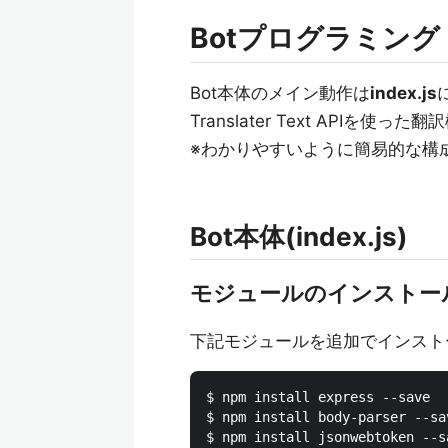
Botプログラミング
Bot本体のメイン動作は
index.js
Translater Text APIを使った
※わかりやすいように簡易的な構
Bot本体(index.js)
モジュールのインストー
下記モジュールを追加でインスト
$ npm install express --save

$ npm install body-parser --sav
$ npm install jsonwebtoken --sa