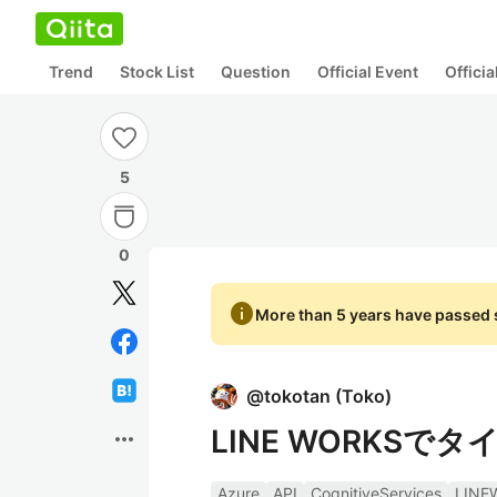
Trend
Stock List
Question
Official Event
Offici
5
0
info
More than 5 years have passed s
@
tokotan
(
Toko
)
LINE WORKS
more_horiz
Azure
API
CognitiveServices
LINE