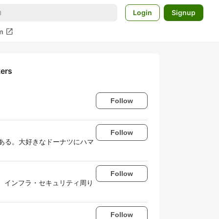
Login
Signup
open_in_new
m
kers
Follow
Follow
者でもある。大好きなドーナツにハマ
Follow
あり、インフラ・セキュリティ周り
Follow