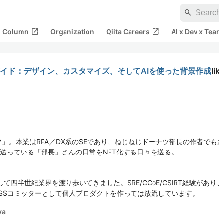
search
open_in_new
open_in_new
al Column
Organization
Qiita Careers
AI x Dev x Tea
イド：デザイン、カスタマイズ、そしてAIを使った背景作成
li
みうらドーナツ」。本業はRPA／DX系のSEであり、ねじねじドーナツ部長の作
送っている「部長」さんの日常をNFT化する日々を送る。
として四半世紀業界を渡り歩いてきました。SRE/CCoE/CSIRT経験が
SSコミッターとして個人プロダクトを作っては放流しています。
ya