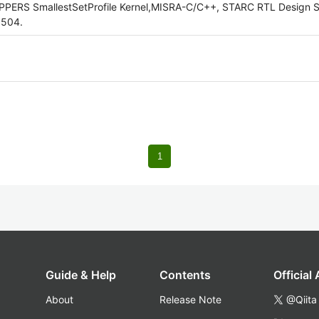
OPPERS SmallestSetProfile Kernel,MISRA-C/C++, STARC RTL Design S
5504.
1
Guide & Help
Contents
Official
About
Release Note
@Qiita