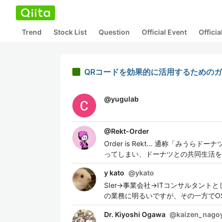
Trend
Stock List
Question
Official Event
Offici
QRコードを効果的に活用するためのガ
@
yugulab
@
Rekt-Order
Order is Rekt... 通称「
ってしまい、ドーナツとの共同生活を
y kato
@
ykato
SIer→事業会社→ITコンサルタント
の業務に明るいですが、その一方でO
Dr. Kiyoshi Ogawa
@
kaizen_nago