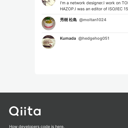
I'm a network designer.I work on T
HAZOP.I was an editor of ISO/IEC 1
秀樹 松島
@
moltan1024
Kumada
@
hedgehog051
How developers code is here.