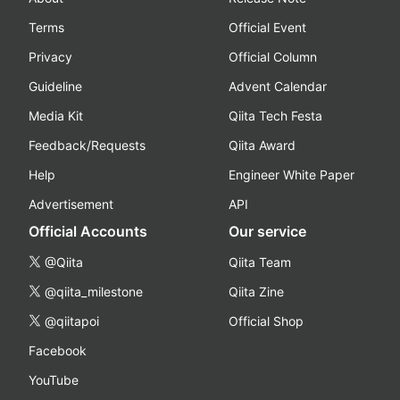
Terms
Official Event
Privacy
Official Column
Guideline
Advent Calendar
Media Kit
Qiita Tech Festa
Feedback/Requests
Qiita Award
Help
Engineer White Paper
Advertisement
API
Official Accounts
Our service
@Qiita
Qiita Team
@qiita_milestone
Qiita Zine
@qiitapoi
Official Shop
Facebook
YouTube