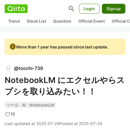
search
Login
Signup
Trend
Stock List
Question
Official Event
Official
info
More than 1 year has passed since last update.
@
tocchi-739
NotebookLM にエクセルやらス
プシを取り込みたい！！
ツール
AI
NotebookLM
10
Last updated at
2025-07-24
Posted at
2025-07-24