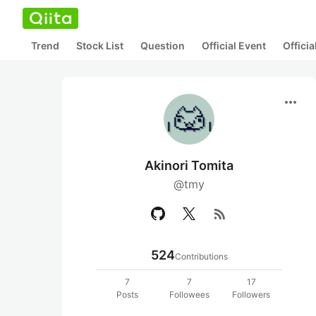
Trend
Stock List
Question
Official Event
Offici
more_horiz
Akinori Tomita
@tmy
rss_feed
524
Contributions
7
7
17
Posts
Followees
Followers