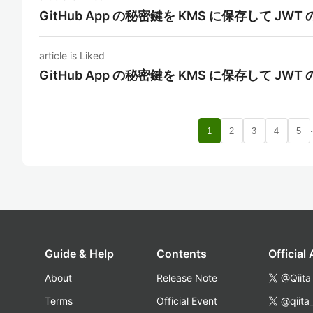
GitHub App の秘密鍵を KMS に保存して J
article is Liked
GitHub App の秘密鍵を KMS に保存して J
1
2
3
4
5
Guide & Help
Contents
Official
About
Release Note
@Qiita
Terms
Official Event
@qiita