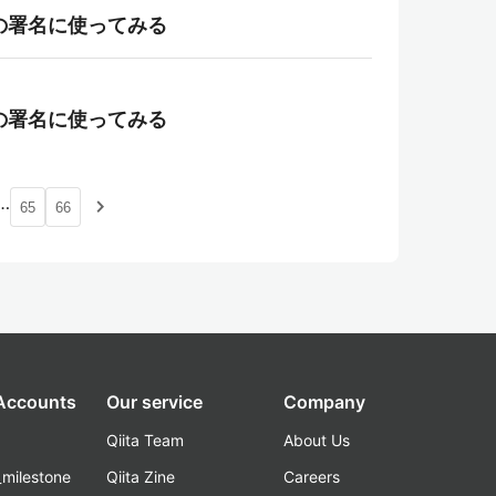
WT の署名に使ってみる
WT の署名に使ってみる
…
navigate_next
65
66
 Accounts
Our service
Company
Qiita Team
About Us
_milestone
Qiita Zine
Careers