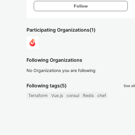
Follow
Participating Organizations
(1)
Following Organizations
No Organizations you are following
Following tags
(5)
See all
Terraform
Vue.js
consul
Redis
chef