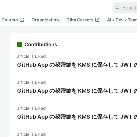
search
open_in_new
open_in_new
al Column
Organization
Qiita Careers
AI x Dev x Tea
Contributions
article is Liked
GitHub App の秘密鍵を KMS に保存して J
article is Liked
GitHub App の秘密鍵を KMS に保存して J
article is Liked
GitHub App の秘密鍵を KMS に保存して J
article is Liked