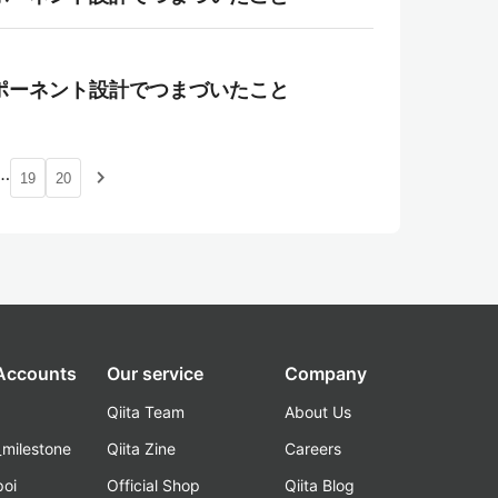
ンポーネント設計でつまづいたこと
…
navigate_next
19
20
 Accounts
Our service
Company
Qiita Team
About Us
_milestone
Qiita Zine
Careers
poi
Official Shop
Qiita Blog