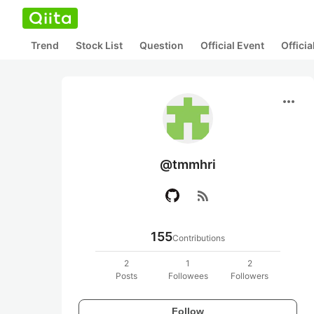
Trend
Stock List
Question
Official Event
Offici
more_horiz
@tmmhri
rss_feed
155
Contributions
2
1
2
Posts
Followees
Followers
Follow