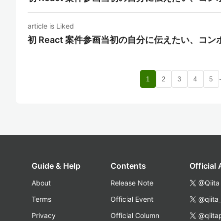
article is Liked
初 React 案件参画当初の自分に伝えたい、コ
1
2
3
4
5
Guide & Help
Contents
Official
About
Release Note
@Qiita
Terms
Official Event
@qiita
Privacy
Official Column
@qiita