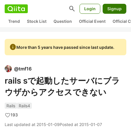
search
Login
Signup
Trend
Stock List
Question
Official Event
Official
info
More than 5 years have passed since last update.
@
tmf16
rails sで起動したサーバにブラ
ウザからアクセスできない
Rails
Rails4
193
Last updated at
2015-01-09
Posted at
2015-01-07