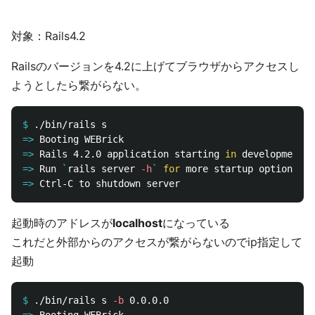
対象：Rails4.2
Railsのバージョンを4.2に上げてブラウザからアクセスし
ようとしたら繋がらない。
$
=>
=>
Rails 4.2.0 application starting 
in 
=>
Run 
`
rails server 
-h
`
for 
=>
起動時のアドレスが
localhost
になっている
これだと外部からのアクセスが繋がらないのでip指定して
起動
$
./bin/rails s 
-b