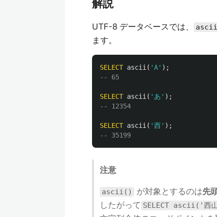
解説
UTF-8 データベースでは、
asci
ます。
SELECT
ascii
(
'A'
);
-- 65
SELECT
ascii
(
'あ'
);
-- 12354
SELECT
ascii
(
'西'
);
-- 35199
注意
が対象とするのは
先
ascii()
したがって
SELECT ascii('西