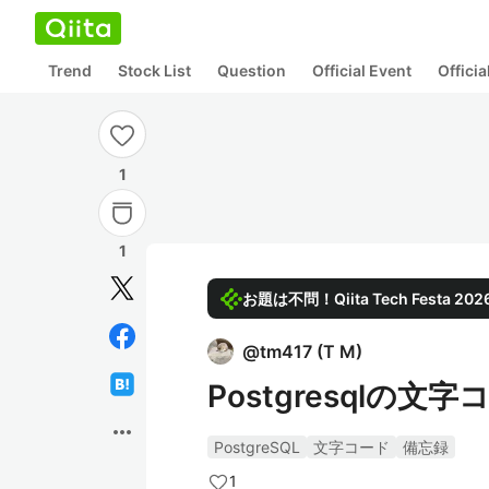
Trend
Stock List
Question
Official Event
Offici
1
1
お題は不問！Qiita Tech Festa 
@
tm417
(
T M
)
Postgresqlの
more_horiz
PostgreSQL
文字コード
備忘録
1