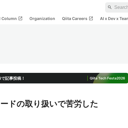
search
open_in_new
open_in_new
al Column
Organization
Qiita Careers
AI x Dev x Tea
2026で記事投稿！
Qiita Tech Festa
2026
文字コードの取り扱いで苦労した