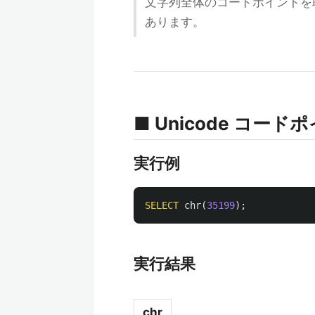
文字列全体のコードポイントを
あります。
■ Unicode コード
実行例
SELECT
chr
(
35199
);
実行結果
chr