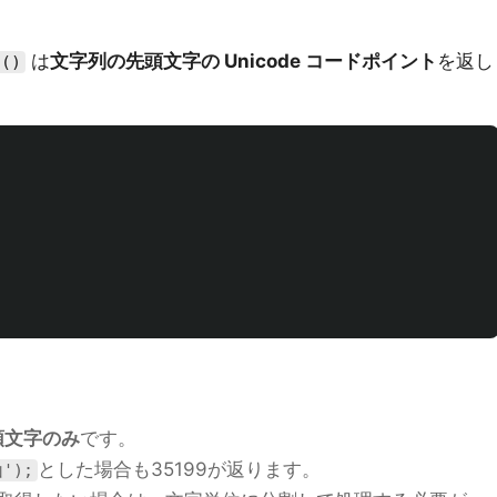
は
文字列の先頭文字の Unicode コードポイント
を返し
i()
頭文字のみ
です。
とした場合も35199が返ります。
山');