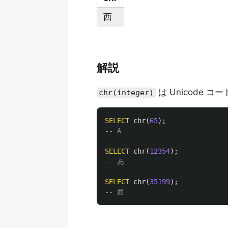
西
解説
は Unicode
chr(integer)
SELECT
chr
(
65
);
-- A
SELECT
chr
(
12354
);
-- あ
SELECT
chr
(
35199
);
-- 西