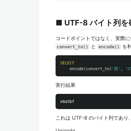
■ UTF-8 バイト
コードポイントではなく、実際に保
と
を
convert_to()
encode()
SELECT
encode
(
convert_to
(
'西'
,
'U
実行結果
これは UTF-8 のバイト列であり
Unicode