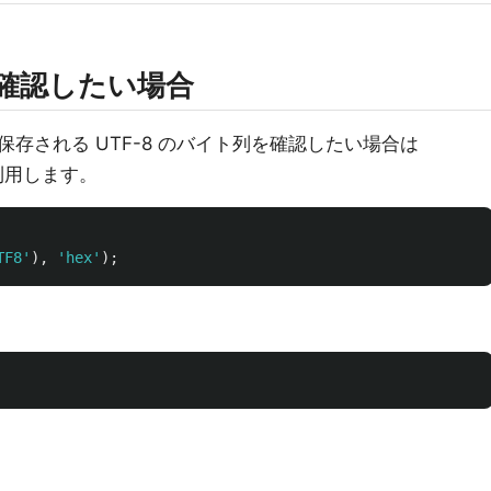
列を確認したい場合
存される UTF-8 のバイト列を確認したい場合は
利用します。
TF8'
),
'hex'
);
、