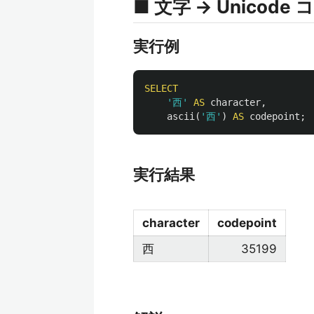
■ 文字 → Unicod
実行例
SELECT
'西'
AS
character
,
ascii
(
'西'
)
AS
codepoint
;
実行結果
character
codepoint
西
35199