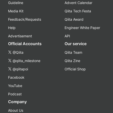
Guideline
Advent Calendar
Media Kit
Qiita Tech Festa
Feedback/Requests
Qiita Award
Help
Engineer White Paper
Advertisement
API
Official Accounts
Our service
@Qiita
Qiita Team
@qiita_milestone
Qiita Zine
@qiitapoi
Official Shop
Facebook
YouTube
Podcast
Company
About Us