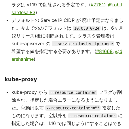
ラグは v1.19 で削除される予定です。(
#77611
,
@rohit
sardesai83
)
デフォルトの Service IP CIDR が 廃止予定になりまし
た。今までののデフォルトは
は、6ヶ月
10.0.0.0/24
(2リリース)後に削除されます。クラスタ管理者は
kube-apiserver の
で
--service-cluster-ip-range
希望する値を指定する必要があります。(
#81668
,
@d
arshanime
)
kube-proxy
kube-proxy から
フラグが削
--resource-container
除され、指定した場合エラーになるようになりまし
た。挙動は以前
指定した
--resource-container=""
ものになります。空以外を
に
--resource-container
指定した場合は、1.16 では同じようにすることはでき