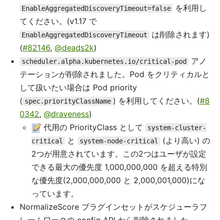
を利用し
EnableAggregatedDiscoveryTimeout=false
てください。(v1.17 で
は削除されます)
EnableAggregatedDiscoveryTimeout
(
#82146
,
@deads2k
)
アノ
scheduler.alpha.kubernetes.io/critical-pod
テーションが削除されました。Pod をクリティカルと
して扱いたい場合は Pod priority
(
) を利用してください。(
#8
spec.priorityClassName
0342
,
@draveness
)
代用の PriorityClass として
system-cluster-
と
(より高い) の
critical
system-node-critical
2つが用意されています。この2つはユーザが設定
できる最大の優先度 1,000,000,000 を超える特別
な優先度(2,000,000,000 と 2,000,001,000)にな
っています。
NormalizeScore プラグインセットがスケジューラフ