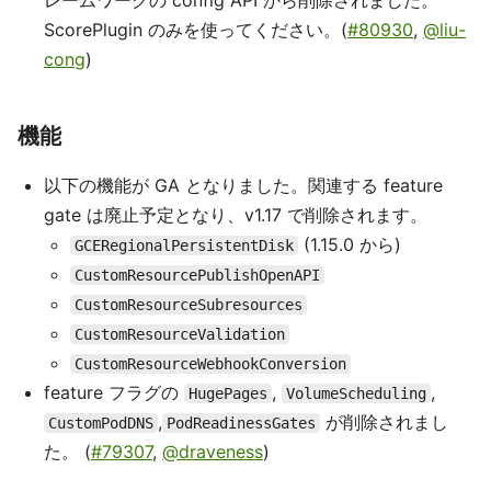
レームワークの config API から削除されました。
ScorePlugin のみを使ってください。(
#80930
,
@liu-
cong
)
機能
以下の機能が GA となりました。関連する feature
gate は廃止予定となり、v1.17 で削除されます。
(1.15.0 から)
GCERegionalPersistentDisk
CustomResourcePublishOpenAPI
CustomResourceSubresources
CustomResourceValidation
CustomResourceWebhookConversion
feature フラグの
,
,
HugePages
VolumeScheduling
,
が削除されまし
CustomPodDNS
PodReadinessGates
た。 (
#79307
,
@draveness
)