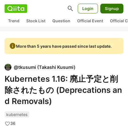
search
Login
Signup
Trend
Stock List
Question
Official Event
Official
info
More than 5 years have passed since last update.
@
tkusumi
(
Takashi Kusumi
)
Kubernetes 1.16: 廃止予定と削
除されたもの (Deprecations an
d Removals)
kubernetes
36