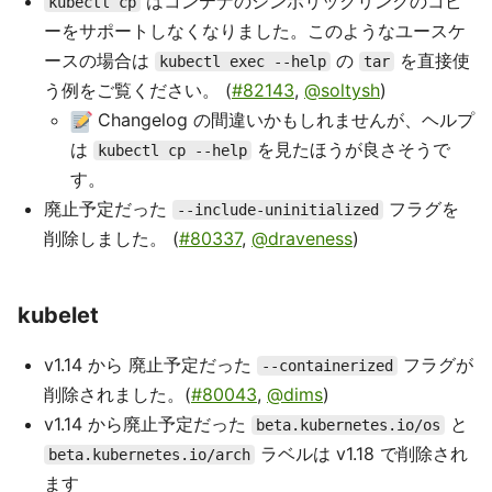
はコンテナのシンボリックリンクのコピ
kubectl cp
ーをサポートしなくなりました。このようなユースケ
ースの場合は
の
を直接使
kubectl exec --help
tar
う例をご覧ください。 (
#82143
,
@soltysh
)
Changelog の間違いかもしれませんが、ヘルプ
は
を見たほうが良さそうで
kubectl cp --help
す。
廃止予定だった
フラグを
--include-uninitialized
削除しました。 (
#80337
,
@draveness
)
kubelet
v1.14 から 廃止予定だった
フラグが
--containerized
削除されました。(
#80043
,
@dims
)
v1.14 から廃止予定だった
と
beta.kubernetes.io/os
ラベルは v1.18 で削除され
beta.kubernetes.io/arch
ます