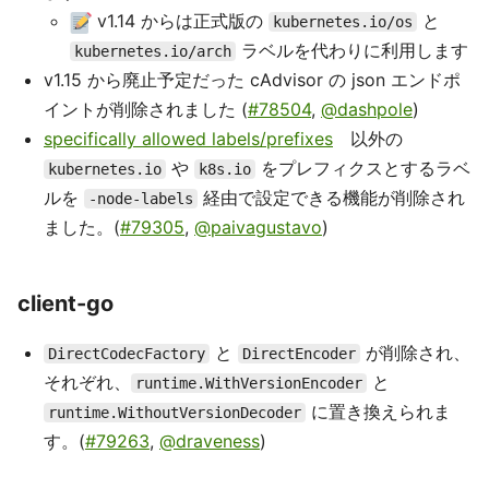
v1.14 からは正式版の
と
kubernetes.io/os
ラベルを代わりに利用します
kubernetes.io/arch
v1.15 から廃止予定だった cAdvisor の json エンドポ
イントが削除されました (
#78504
,
@dashpole
)
specifically allowed labels/prefixes
以外の
や
をプレフィクスとするラベ
kubernetes.io
k8s.io
ルを
経由で設定できる機能が削除され
-node-labels
ました。(
#79305
,
@paivagustavo
)
client-go
と
が削除され、
DirectCodecFactory
DirectEncoder
それぞれ、
と
runtime.WithVersionEncoder
に置き換えられま
runtime.WithoutVersionDecoder
す。(
#79263
,
@draveness
)