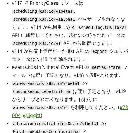
v1.17 で PriorityClass リソースは
,
scheduling.k8s.io/v1beta1
からサーブされなくな
scheduling.k8s.io/v1alpha1
ります。v1.14 から利用できる
scheduling.k8s.io/v1
API に移行してください。既存の永続されたデータは
API から取得できます。
scheduling.k8s.io/v1
v1.14 から廃止予定だった list API の
クエリパ
export
ラメータは v1.18 で削除されます。
events.k8s.io/v1beta1 Event API の
フ
series.state
ィールドは廃止予定となり、v1.18 で削除されます。
の
apiextensions.k8s.io/v1beta1
は廃止予定となり、v1.19
CustomResourceDefinition
からサーブされなくなります。代わりに
を利用してください。(
#79
apiextensions.k8s.io/v1
604
,
@liggitt
)
の
admissionregistration.k8s.io/v1beta1
と
MutatingWebhookConfiguration