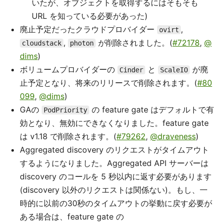
いたが、オブジェクトを取得するにはそもそも
URL を知っている必要があった)
廃止予定だったクラウドプロバイダー
,
ovirt
,
が削除されました。(
#72178
,
@
cloudstack
photon
dims
)
ボリュームプロバイダーの
と
が廃
Cinder
ScaleIO
止予定となり、将来のリリースで削除されます。(
#80
099
,
@dims
)
GAの
の feature gate はデフォルトで有
PodPriority
効となり、無効にできなくなりました。feature gate
は v1.18 で削除されます。(
#79262
,
@draveness
)
Aggregated discovery のリクエストがタイムアウト
するようになりました。Aggregated API サーバーは
discovery のコールを 5 秒以内に返す必要があります
(discovery 以外のリクエストは関係ない)。もし、一
時的に以前の30秒のタイムアウトの挙動に戻す必要が
ある場合は、feature gate の