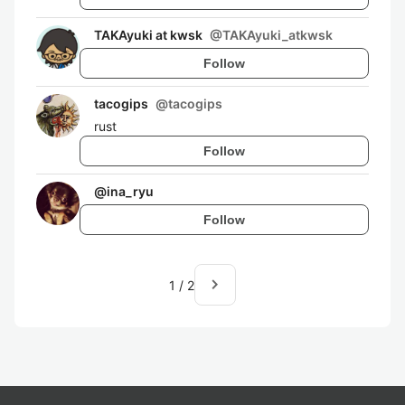
TAKAyuki at kwsk
@
TAKAyuki_atkwsk
Follow
tacogips
@
tacogips
rust
Follow
@
ina_ryu
Follow
navigate_next
1
/
2