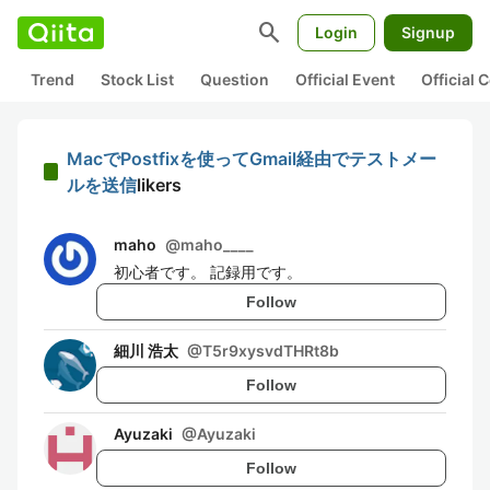
search
Login
Signup
Trend
Stock List
Question
Official Event
Official
MacでPostfixを使ってGmail経由でテストメー
ルを送信
likers
maho
@
maho____
初心者です。 記録用です。
Follow
細川 浩太
@
T5r9xysvdTHRt8b
Follow
Ayuzaki
@
Ayuzaki
Follow