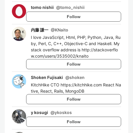
tomo nishii
@
tomo_nishii
Follow
内藤 謙一
@
KNaito
I love JavaScript, Html, PHP, Python, Java, Ru
by, Perl, C, C++, Objective-C and Haskell. My
stack overflow address is http://stackoverflo
w.com/users/3535002/knaito
Follow
Shoken Fujisaki
@
shoken
KitchHike CTO https://kitchhike.com React Na
tive, React, Rails, MongoDB
Follow
y kosugi
@
ykoskos
Follow