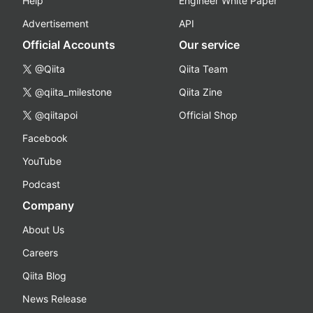
Help
Engineer White Paper
Advertisement
API
Official Accounts
Our service
@Qiita
Qiita Team
@qiita_milestone
Qiita Zine
@qiitapoi
Official Shop
Facebook
YouTube
Podcast
Company
About Us
Careers
Qiita Blog
News Release