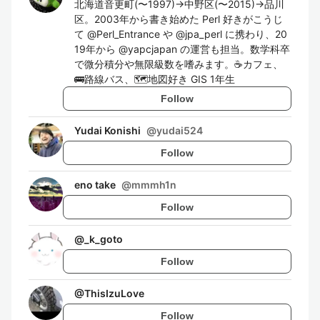
北海道音更町(〜1997)→中野区(〜2015)→品川
区。2003年から書き始めた Perl 好きがこうじ
て @Perl_Entrance や @jpa_perl に携わり、20
19年から @yapcjapan の運営も担当。数学科卒
で微分積分や無限級数を嗜みます。☕️カフェ、
🚌路線バス、🗺地図好き GIS 1年生
Follow
Yudai Konishi
@
yudai524
Follow
eno take
@
mmmh1n
Follow
@
_k_goto
Follow
@
ThisIzuLove
Follow