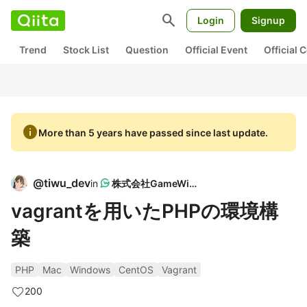
search
Login
Signup
Trend
Stock List
Question
Official Event
Official
info
More than 5 years have passed since last update.
@
tiwu_dev
in
株式会社GameWith
vagrantを用いたPHPの環境構
築
PHP
Mac
Windows
CentOS
Vagrant
200