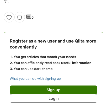
す。
comment
0
Register as a new user and use Qiita more
conveniently
You get articles that match your needs
You can efficiently read back useful information
You can use dark theme
What you can do with signing up
Sign up
Login