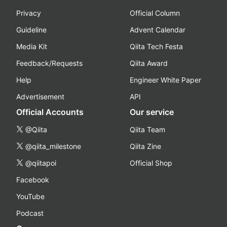
Privacy
Official Column
Guideline
Advent Calendar
Media Kit
Qiita Tech Festa
Feedback/Requests
Qiita Award
Help
Engineer White Paper
Advertisement
API
Official Accounts
Our service
@Qiita
Qiita Team
@qiita_milestone
Qiita Zine
@qiitapoi
Official Shop
Facebook
YouTube
Podcast