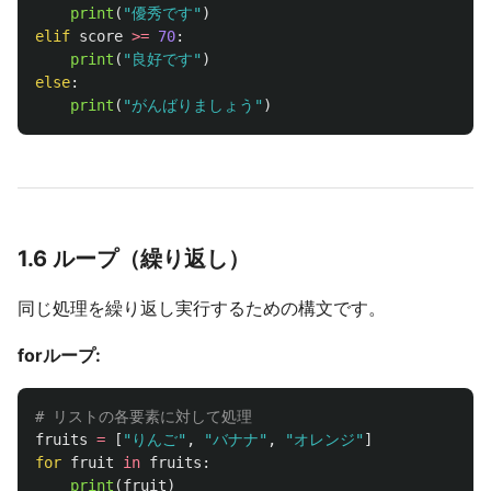
print
(
"
優秀です
"
)
elif
score
>=
70
:
print
(
"
良好です
"
)
else
:
print
(
"
がんばりましょう
"
)
1.6 ループ（繰り返し）
同じ処理を繰り返し実行するための構文です。
forループ:
fruits
=
[
"
りんご
"
,
"
バナナ
"
,
"
オレンジ
"
]
for
fruit
in
fruits
:
print
(
fruit
)