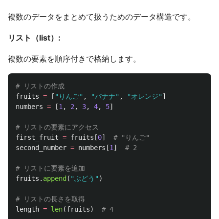
複数のデータをまとめて扱うためのデータ構造です。
リスト（list）:
複数の要素を順序付きで格納します。
fruits
=
[
"
りんご
"
,
"
バナナ
"
,
"
オレンジ
"
]
numbers
=
[
1
,
2
,
3
,
4
,
5
]
first_fruit
=
fruits
[
0
]
second_number
=
numbers
[
1
]
fruits
.
append
(
"
ぶどう
"
)
length
=
len
(
fruits
)