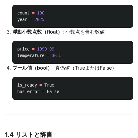
count
=
100
year
=
2025
浮動小数点数（float）
: 小数点を含む数値
price
=
1999.99
temperature
=
36.5
ブール値（bool）
: 真偽値（TrueまたはFalse）
is_ready
=
True
has_error
=
False
1.4 リストと辞書