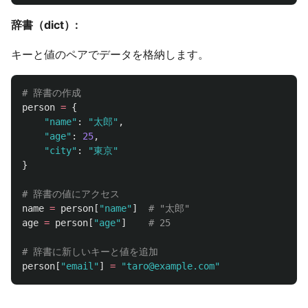
辞書（dict）:
キーと値のペアでデータを格納します。
person
=
{
"
name
"
:
"
太郎
"
,
"
age
"
:
25
,
"
city
"
:
"
東京
"
}
name
=
person
[
"
name
"
]
age
=
person
[
"
age
"
]
person
[
"
email
"
]
=
"
taro@example.com
"