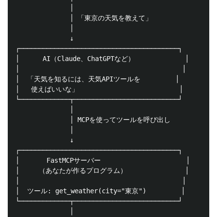
              │

              │ 「東京の天気を教えて」

              │

              ↓

┌─────────────────────────────────────────┐

│      AI（Claude、ChatGPTなど）             │

│                                          │

│  「天気を知るには、天気APIツールを         │

│   使えばいいな」                          │

└─────────────┬───────────────────────────┘

              │

              │ MCPを使ってツールを呼び出し

              │

              ↓

┌─────────────────────────────────────────┐

│       FastMCPサーバー                      │

│     （あなたが作るプログラム）               │

│                                          │

│  ツール: get_weather(city="東京")         │

└─────────────┬───────────────────────────┘

              │
