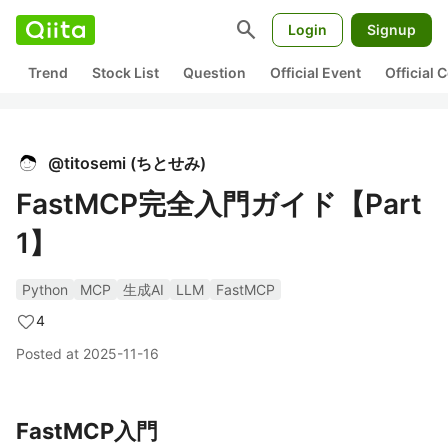
search
Login
Signup
Trend
Stock List
Question
Official Event
Official
@
titosemi
(
ちとせみ
)
FastMCP完全入門ガイド【Part
1】
Python
MCP
生成AI
LLM
FastMCP
4
Posted at
2025-11-16
FastMCP入門