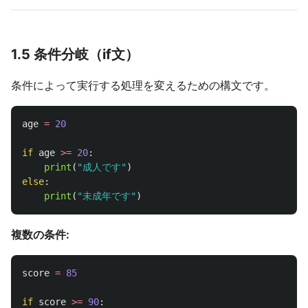
1.5 条件分岐（if文）
条件によって実行する処理を変えるための構文です。
age
=
20
if
age
>=
20
:
print
(
"
成人です
"
)
else
:
print
(
"
未成年です
"
)
複数の条件:
score
=
85
if
score
>=
90
: