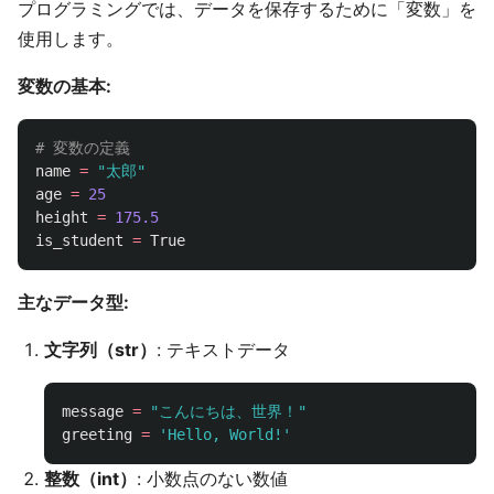
プログラミングでは、データを保存するために「変数」を
使用します。
変数の基本:
name
=
"
太郎
"
age
=
25
height
=
175.5
is_student
=
True
主なデータ型:
文字列（str）
: テキストデータ
message
=
"
こんにちは、世界！
"
greeting
=
'
Hello, World!
'
整数（int）
: 小数点のない数値