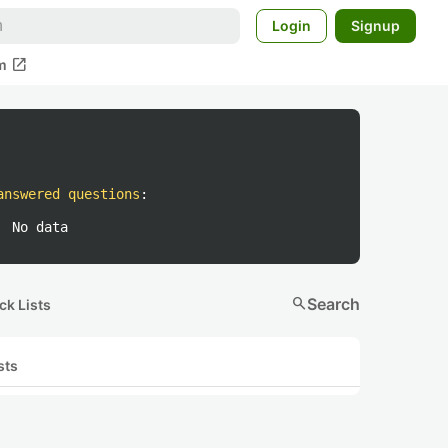
Login
Signup
open_in_new
m
answered questions
:
No data
search
Search
ck Lists
sts