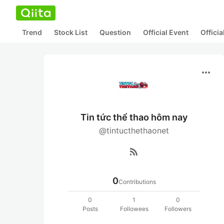
Trend
Stock List
Question
Official Event
Offici
more_horiz
Tin tức thể thao hôm nay
@tintucthethaonet
rss_feed
0
Contributions
0
1
0
Posts
Followees
Followers