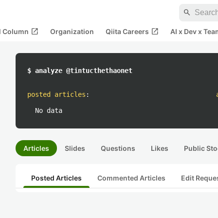
search
open_in_new
open_in_new
al Column
Organization
Qiita Careers
AI x Dev x Tea
$ analyze @tintucthethaonet
posted articles
:
No data
Articles
Slides
Questions
Likes
Public Sto
Posted Articles
Commented Articles
Edit Reque