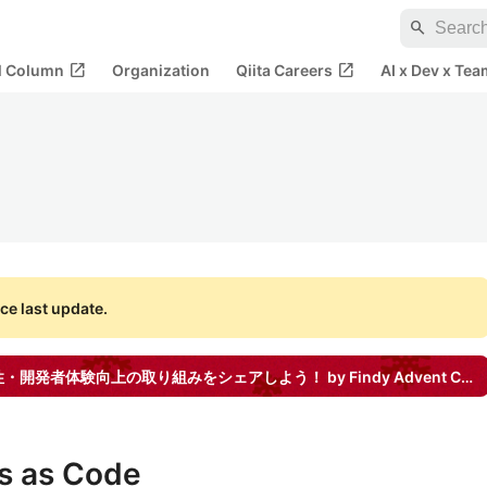
search
open_in_new
open_in_new
al Column
Organization
Qiita Careers
AI x Dev x Tea
ce last update.
開発者体験向上の取り組みをシェアしよう！ by Findy
Advent Calendar
as Code