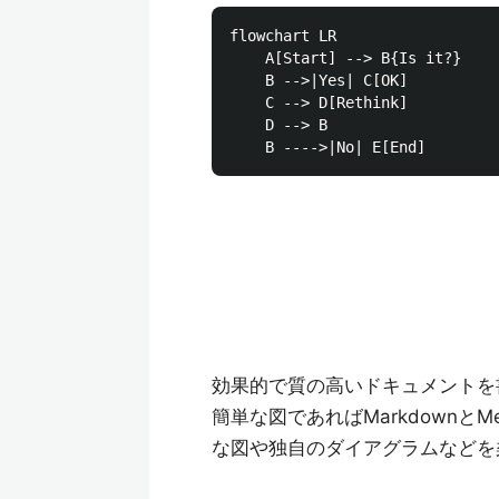
flowchart LR

    A[Start] --> B{Is it?}

    B -->|Yes| C[OK]

    C --> D[Rethink]

    D --> B

効果的で質の高いドキュメントを
簡単な図であればMarkdownと
な図や独自のダイアグラムなどを柔