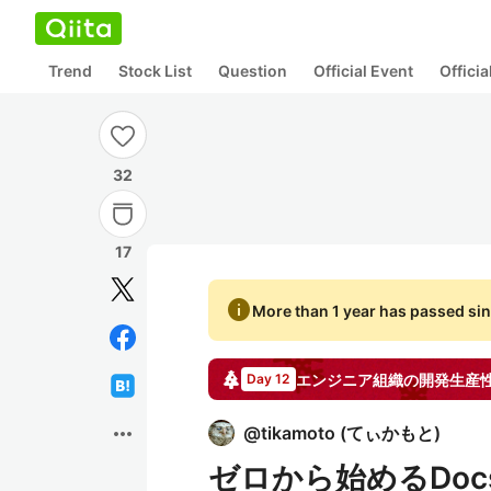
Trend
Stock List
Question
Official Event
Offici
32
17
info
More than 1 year has passed sin
エンジニア組織の開発生産性・
Day 12
more_horiz
@
tikamoto
(
てぃかもと
)
ゼロから始めるDocs 