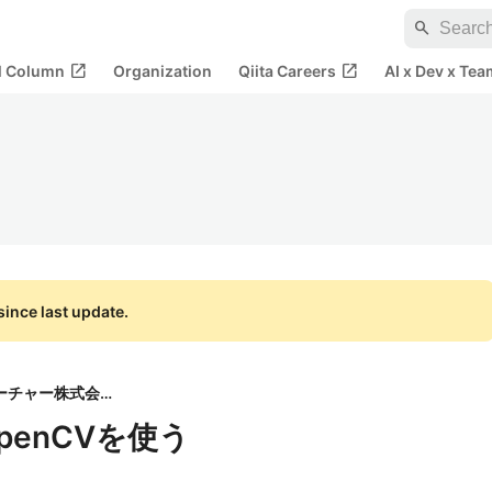
search
open_in_new
open_in_new
al Column
Organization
Qiita Careers
AI x Dev x Tea
ince last update.
フューチャー株式会社
でOpenCVを使う