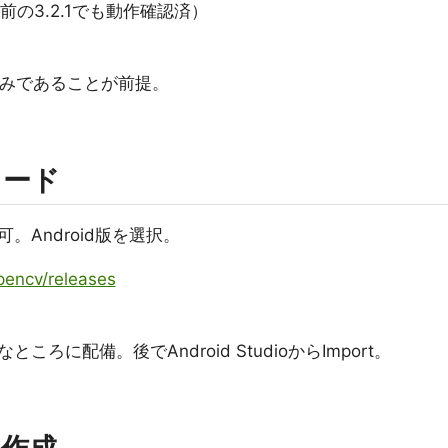
update前の3.2.1でも動作確認済）
ール済みであることが前提。
ロード
Android版を選択。
pencv/releases
に配備。後でAndroid StudioからImport。