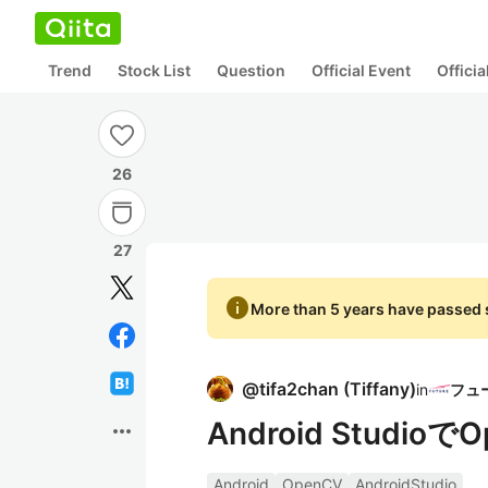
Trend
Stock List
Question
Official Event
Offici
26
27
info
More than 5 years have passed s
@
tifa2chan
(
Tiffany
)
in
Android Studio
more_horiz
Android
OpenCV
AndroidStudio