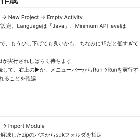
作成
New Project -> Empty Activity
設定。Languageは「Java」、Minimum API levelは
ので、もう少し下げても良いかも。ちなみに15だと低すぎて
uildが実行されしばらく待ちます
に接続して、右上の▶か、メニューバーからRun->Runを実行す
示されることを確認
み
> Import Module
、上記で解凍したzipのパスからsdkフォルダを指定