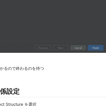
かかるので終わるのを待つ
係設定
ct Structure を選択