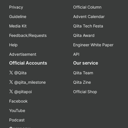
Privacy
Official Column
Guideline
Advent Calendar
Media Kit
Qiita Tech Festa
Feedback/Requests
Qiita Award
Help
Engineer White Paper
Advertisement
API
Official Accounts
Our service
@Qiita
Qiita Team
@qiita_milestone
Qiita Zine
@qiitapoi
Official Shop
Facebook
YouTube
Podcast