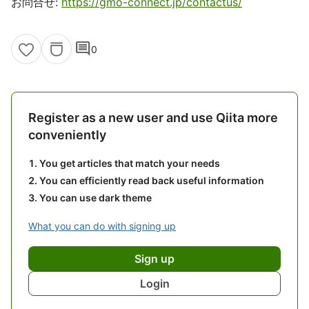
お問合せ:
https://gmo-connect.jp/contactus/
comment
0
Register as a new user and use Qiita more
conveniently
You get articles that match your needs
You can efficiently read back useful information
You can use dark theme
What you can do with signing up
Sign up
Login