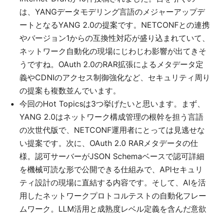
は、YANGデータモデリング言語のメジャーアップデ
ートとなるYANG 2.0の提案です。NETCONFとの連携
やバージョン1からの互換性対応が盛り込まれていて、
ネットワーク自動化の現場にじわじわ影響が出てきそ
うですね。OAuth 2.0のRAR拡張によるメタデータ定
義やCDNIのアクセス制御強化など、セキュリティ周り
の提案も複数並んでいます。
今回のHot Topicsは3つ挙げたいと思います。まず、
YANG 2.0はネットワーク構成管理の根幹を担う言語
の次世代版で、NETCONF運用者にとっては見逃せな
い提案です。次に、OAuth 2.0 RARメタデータの仕
様。認可サーバーがJSON Schemaベースで認可詳細
を機械可読な形で公開できる仕組みで、APIセキュリ
ティ設計の現場に直結する内容です。そして、AIを活
用したネットワークプロトコルテストの自動化フレー
ムワーク。LLM活用と成熟度レベル定義を含んだ意欲