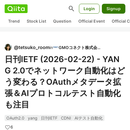
search
Login
Signup
Trend
Stock List
Question
Official Event
Official
@
tetsuko_room
in
GMOコネクト株式会社
日刊IETF (2026-02-22) - YAN
G 2.0でネットワーク自動化はど
う変わる？OAuthメタデータ拡
張＆AIプロトコルテスト自動化
も注目
OAuth2.0
yang
日刊IETF
CDNI
AIテスト自動化
6