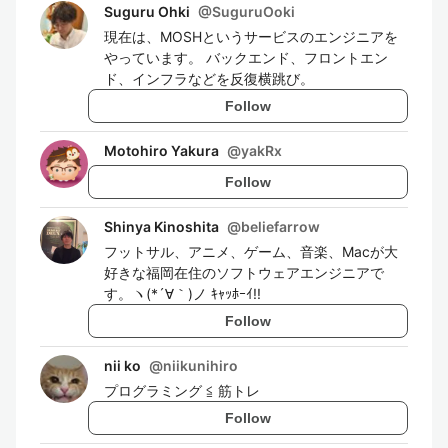
Suguru Ohki
@
SuguruOoki
現在は、MOSHというサービスのエンジニアを
やっています。 バックエンド、フロントエン
ド、インフラなどを反復横跳び。
Follow
Motohiro Yakura
@
yakRx
Follow
Shinya Kinoshita
@
beliefarrow
フットサル、アニメ、ゲーム、音楽、Macが大
好きな福岡在住のソフトウェアエンジニアで
す。ヽ(*´∀｀)ノ ｷｬｯﾎｰｲ!!
Follow
nii ko
@
niikunihiro
プログラミング ≦ 筋トレ
Follow