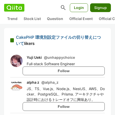
search
Login
Signup
Trend
Stock List
Question
Official Event
Official
CakePHP 環境別設定ファイルの切り替えにつ
いて
likers
Yuji Ueki
@
unhappychoice
Full-stack Software Engineer
Follow
alpha z
@
alpha_z
JS、TS、Vue.js、Node.js、NestJS、AWS、Do
cker、PostgreSQL、Prisma. アーキテクチャや
設計時におけるトレードオフに興味あり。
Follow