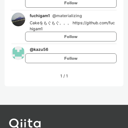
Follow
fuchigam1
@
materializing
Cakeをもぐもぐ。。。 https://github.com/fuc
higam1
Follow
@
kazu56
Follow
1
/
1