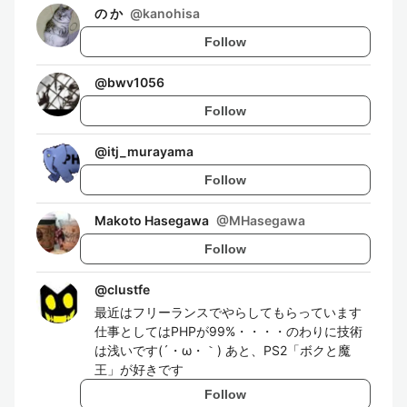
の か
@
kanohisa
Follow
@
bwv1056
Follow
@
itj_murayama
Follow
Makoto Hasegawa
@
MHasegawa
Follow
@
clustfe
最近はフリーランスでやらしてもらっています
仕事としてはPHPが99%・・・・のわりに技術
は浅いです(´・ω・｀) あと、PS2「ボクと魔
王」が好きです
Follow