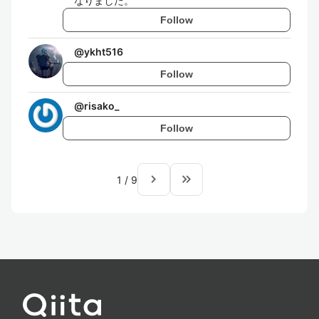
なりました。
Follow
@
ykht516
Follow
@
risako_
Follow
navigate_next
keyboard_double_arrow_right
1
/
9