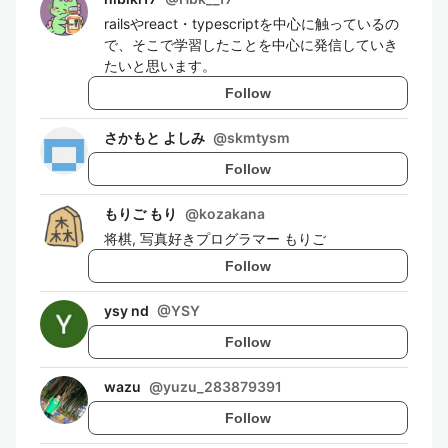
railsやreact・typescriptを中心に触っているの
で、そこで学習したことを中心に発信していき
たいと思います。
Follow
さかもと よしみ
@
skmtysm
Follow
もりご もり
@
kozakana
将棋, 写真好きプログラマー もりご
Follow
ysy nd
@
YSY
Follow
wazu
@
yuzu_283879391
Follow