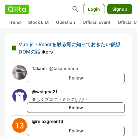
search
Login
Signup
Trend
Stock List
Question
Official Event
Official
Vue.js・Reactを触る際に知っておきたい仮想
DOMの話
likers
Takami
@
takaminmin
Follow
@
wsigma21
楽しくプログラミングしたい
Follow
@
relaxgreen13
Follow