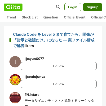
search
Login
Signup
Trend
Stock List
Question
Official Event
Official
Claude Code を Level 5 まで育てたら、開発が
「指示と確認だけ」になった — 実ファイル構成
で解説
likers
@
syun0077
Follow
@
andojunya
Follow
@
Lintaro
データサイエンティストと協業するマーケッタ
ー。