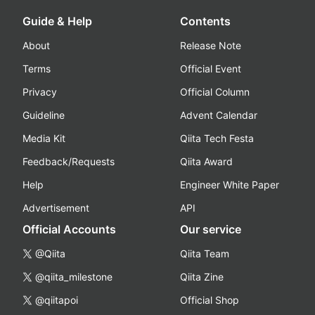
Guide & Help
Contents
About
Release Note
Terms
Official Event
Privacy
Official Column
Guideline
Advent Calendar
Media Kit
Qiita Tech Festa
Feedback/Requests
Qiita Award
Help
Engineer White Paper
Advertisement
API
Official Accounts
Our service
@Qiita
Qiita Team
@qiita_milestone
Qiita Zine
@qiitapoi
Official Shop