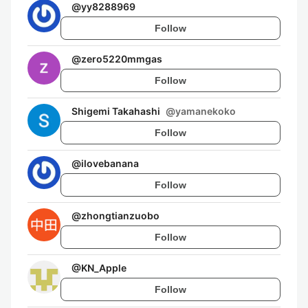
@
yy8288969
Follow
@
zero5220mmgas
Follow
Shigemi Takahashi
@
yamanekoko
Follow
@
ilovebanana
Follow
@
zhongtianzuobo
Follow
@
KN_Apple
Follow