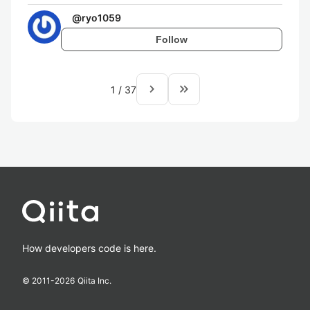
@
ryo1059
Follow
navigate_next
keyboard_double_arrow_right
1
/
37
How developers code is here.
© 2011-
2026
Qiita Inc.