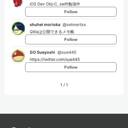
iOS Dev Obj-C, swift勉強中
Follow
shuhei morioka
@
selmertsx
Qiitaは公開できるメモ帳
Follow
GO Sueyoshi
@
sue445
https://twitter.com/sue445
Follow
1
/
1