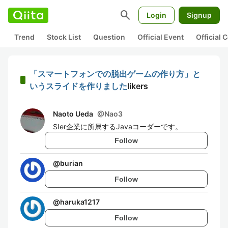
search
Login
Signup
Trend
Stock List
Question
Official Event
Official
「スマートフォンでの脱出ゲームの作り方」と
いうスライドを作りました
likers
Naoto Ueda
@
Nao3
SIer企業に所属するJavaコーダーです。
Follow
@
burian
Follow
@
haruka1217
Follow