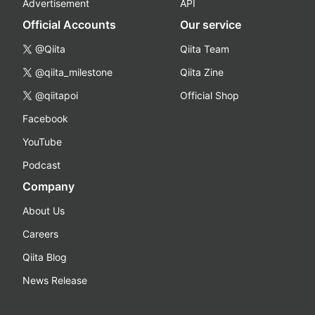
Advertisement
API
Official Accounts
Our service
@Qiita
Qiita Team
@qiita_milestone
Qiita Zine
@qiitapoi
Official Shop
Facebook
YouTube
Podcast
Company
About Us
Careers
Qiita Blog
News Release