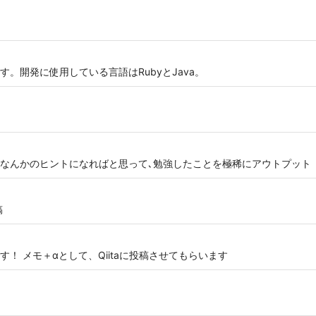
。開発に使用している言語はRubyとJava。
なんかのヒントになればと思って､勉強したことを極稀にアウトプット
稿
！ メモ＋αとして、Qiitaに投稿させてもらいます