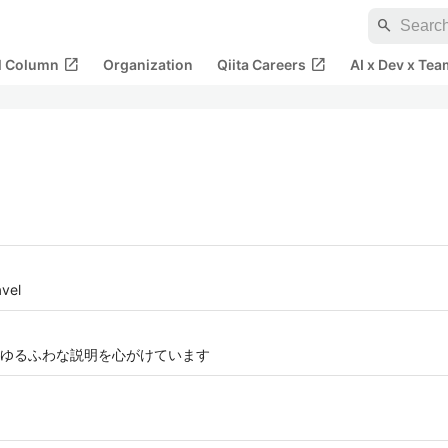
search
open_in_new
open_in_new
al Column
Organization
Qiita Careers
AI x Dev x Tea
vel
ゆるふわな説明を心がけています