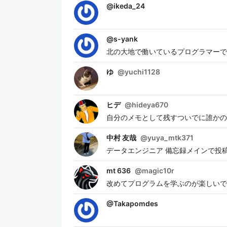
@
ikeda_24
@
s-yank
北の大地で働いているプログラマーです
ゆ
@
yuchi1128
ヒデ
@
hideya670
自分のメモとして残すついでに誰かの
中村 友哉
@
yuya_mtk371
データエンジニア 備忘録メインで投
mt 636
@
magic10r
改めてプログラムを学ぶのが楽しいです
@
Takapomdes