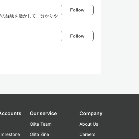
Follow
での経験を活かして、分かりや
Follow
 Accounts
Our service
Company
Qiita Team
About Us
_milestone
Qiita Zine
Careers