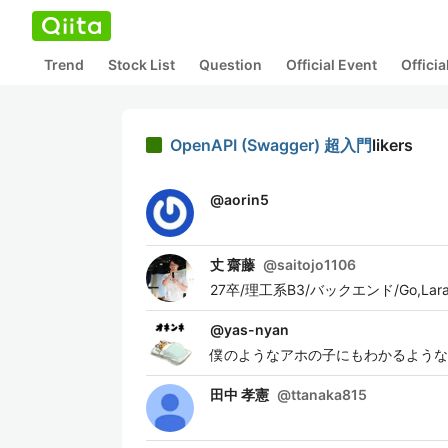
Trend
Stock List
Question
Official Event
Offici
OpenAPI (Swagger) 超入門
likers
@
aorin5
丈 齋藤
@
saitojo1106
27卒/理工系B3/バックエンド/Go,Lara
@
yas-nyan
僕のようなアホの子にもわかるような
田中 孝憲
@
ttanaka815