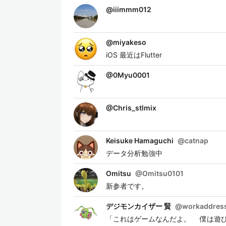
@
iiimmm012
@
miyakeso
iOS 最近はFlutter
@
0Myu0001
@
Chris_stlmix
Keisuke Hamaguchi
@
catnap
データ分析勉強中
Omitsu
@
Omitsu0101
新参者です。
デジモンカイザー 賢
@
workaddres
「これはゲームなんだよ。 僕は遊び