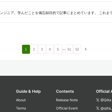
ンジニア。学んだことを備忘録目的で記事にまとめています。 これま
…
navigate_next
1
2
3
4
5
51
52
Guide & Help
Contents
Official
About
Release Note
@Qiita
Terms
Official Event
@qiita