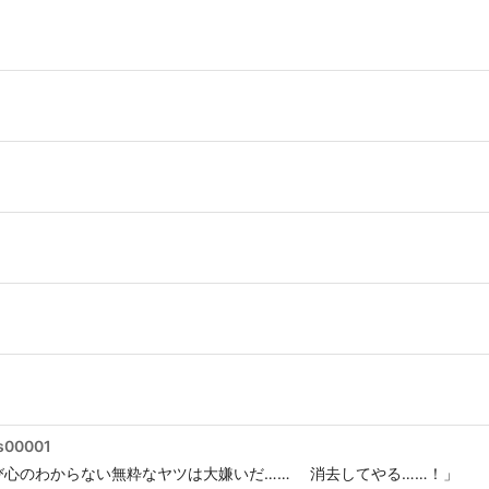
s00001
心のわからない無粋なヤツは大嫌いだ…… 消去してやる……！」