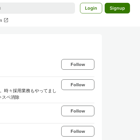
Login
Signup
open_in_new
m
Follow
Follow
た。時々採用業務もやってまし
キスペ消除
Follow
Follow