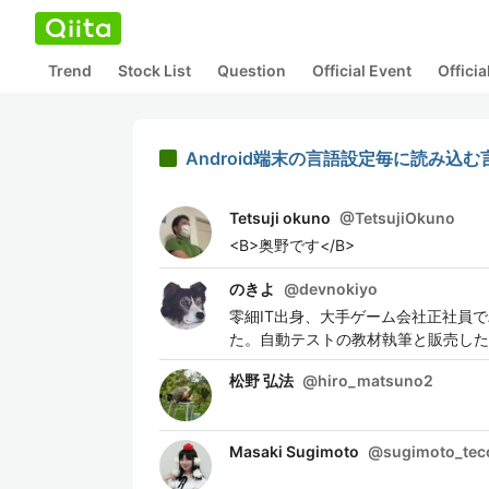
Trend
Stock List
Question
Official Event
Offici
Android端末の言語設定毎に読み込
Tetsuji okuno
@
TetsujiOkuno
<B>奥野です</B>
のきよ
@
devnokiyo
零細IT出身、大手ゲーム会社正社員
た。自動テストの教材執筆と販売したり
松野 弘法
@
hiro_matsuno2
Masaki Sugimoto
@
sugimoto_tec