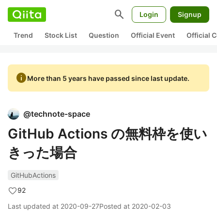
search
Login
Signup
Trend
Stock List
Question
Official Event
Official
info
More than 5 years have passed since last update.
@
technote-space
GitHub Actions の無料枠を使い
きった場合
GitHubActions
92
Last updated at
2020-09-27
Posted at
2020-02-03