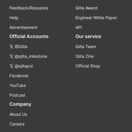
Feedback/Requests
Qiita Award
Help
Engineer White Paper
Advertisement
API
Official Accounts
Our service
@Qiita
Qiita Team
@qiita_milestone
Qiita Zine
@qiitapoi
Official Shop
Facebook
YouTube
Podcast
Company
About Us
Careers