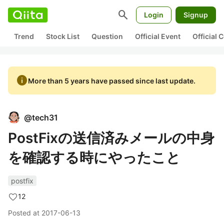
search
Login
Signup
Trend
Stock List
Question
Official Event
Official
info
More than 5 years have passed since last update.
@
tech31
PostFixの送信済みメールの中身
を確認する時にやったこと
postfix
12
Posted at
2017-06-13