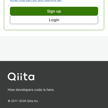
Sign up
Login
How developers code is here.
© 2011-
2026
Qiita Inc.