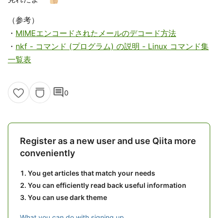
（参考）
・
MIMEエンコードされたメールのデコード方法
・
nkf - コマンド (プログラム) の説明 - Linux コマンド集
一覧表
comment
0
Register as a new user and use Qiita more
conveniently
You get articles that match your needs
You can efficiently read back useful information
You can use dark theme
What you can do with signing up