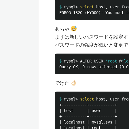
$
mysql> 
select 
host, user fro
あちゃ
まずは新しいパスワードを設定す
パスワードの強度が低いと変更で
$
mysql> ALTER USER 
'root'
@
'lo
でけた
$
mysql> 
select 
host, user fro
+-----------+-----------+

| host      | user      |

+-----------+-----------+

| localhost | mysql.sys |

| localhost | root      |
