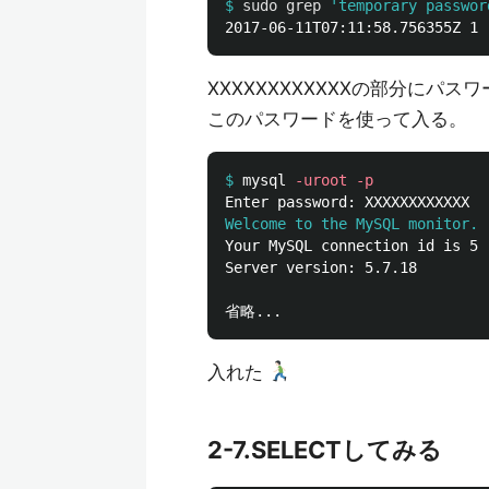
$
sudo grep
'temporary passwor
XXXXXXXXXXXXの部分にパ
このパスワードを使って入る。
$
mysql 
-uroot
-p
Welcome to the MySQL monitor. 
Your MySQL connection id is 5

Server version: 5.7.18

入れた
2-7.SELECTしてみる