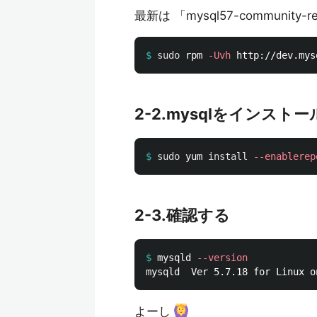
最新は 「mysql57-community-re
$
sudo 
rpm 
-Uvh
2-2.mysqlをインストー
$
sudo 
yum 
install
--enablerep
2-3.確認する
$
mysqld 
--version
よーし