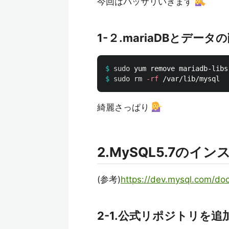
今回はバッサリいきます
1-２.mariaDBとデータ
$
sudo 
$
sudo rm
-rf
綺麗さっぱり
2.MySQL5.7のイ
(参考)
https://dev.mysql.com/do
2-1.公式リポジトリを追