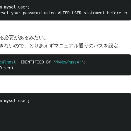
m mysql.user
;
る必要があるみたい。
きないので、とりあえずマニュアル通りのパスを設定。
calhost'
 IDENTIFIED BY 
'MyNewPass4!'
;
m mysql.user
;