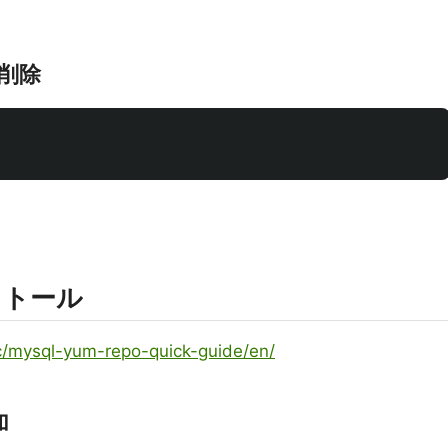
の削除
ンストール
c/mysql-yum-repo-quick-guide/en/
加