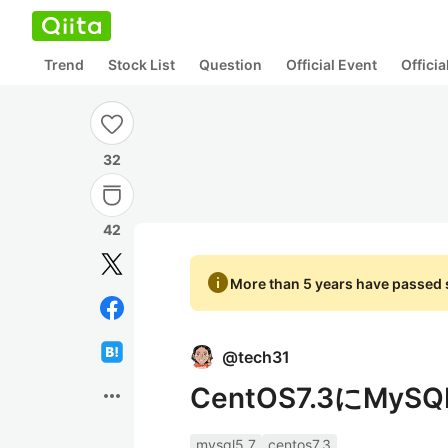
Trend
Stock List
Question
Official Event
Offici
32
42
info
More than 5 years have passed s
@
tech31
CentOS7.3にMy
more_horiz
mysql5.7
centos7.3