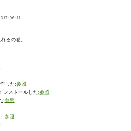
2017-06-11
入れるの巻。
い
を作った:
参照
1をインストールした:
参照
た:
参照
ー：
参照
回