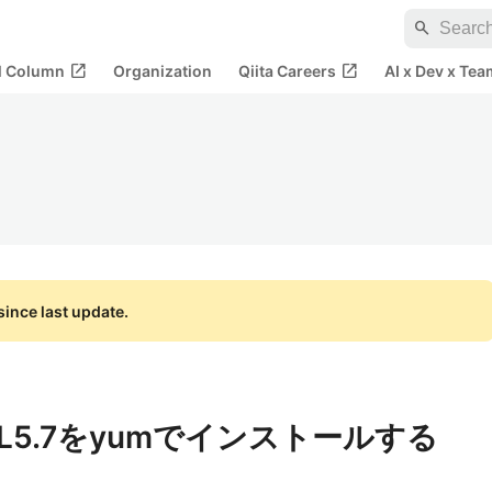
search
open_in_new
open_in_new
al Column
Organization
Qiita Careers
AI x Dev x Tea
ince last update.
SQL5.7をyumでインストールする