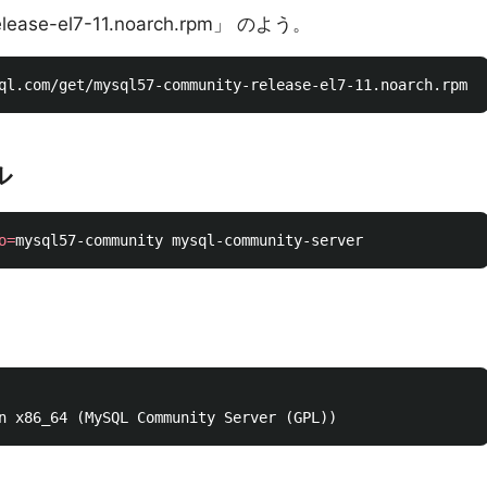
lease-el7-11.noarch.rpm」 のよう。
ル
o
=