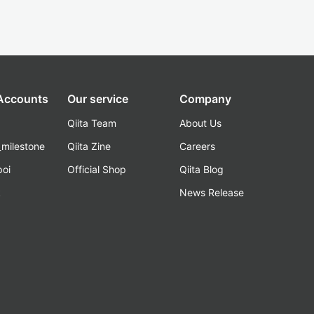
 Accounts
Our service
Company
Qiita Team
About Us
_milestone
Qiita Zine
Careers
poi
Official Shop
Qiita Blog
k
News Release