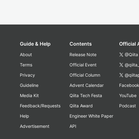
Guide & Help
Contents
Official
About
Release Note
@Qiita
Terms
Official Event
@qiita
Privacy
Official Column
@qiita
Guideline
Advent Calendar
Faceboo
Media Kit
Qiita Tech Festa
YouTube
Feedback/Requests
Qiita Award
Podcast
Help
Engineer White Paper
Advertisement
API