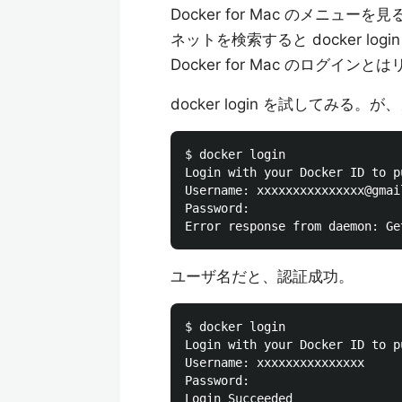
Docker for Mac のメニ
ネットを検索すると docker l
Docker for Mac のログ
docker login を試してみ
$ docker login

Login with your Docker ID to p
Username: xxxxxxxxxxxxxxx@gmail
Password:

ユーザ名だと、認証成功。
$ docker login

Login with your Docker ID to p
Username: xxxxxxxxxxxxxxx

Password:
