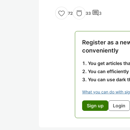
comment
33
3
72
Register as a ne
conveniently
You get articles t
You can efficiently
You can use dark 
What you can do with si
Sign up
Login