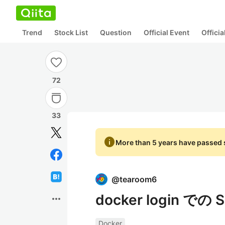
Trend
Stock List
Question
Official Event
Offici
72
33
info
More than 5 years have passed s
@
tearoom6
docker login での
more_horiz
Docker