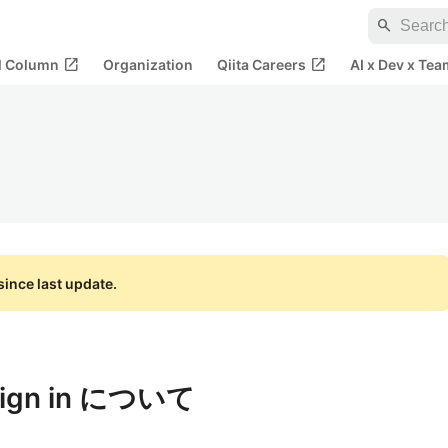
search
open_in_new
open_in_new
al Column
Organization
Qiita Careers
AI x Dev x Tea
ince last update.
 Sign in について