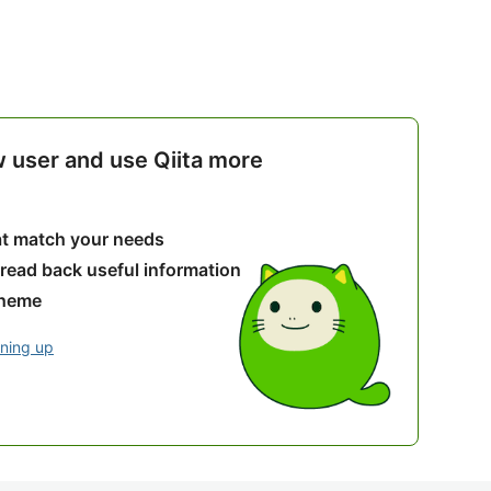
w user and use Qiita more
hat match your needs
 read back useful information
theme
gning up