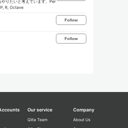
れやりたいと考えています。Per
R, Octave
Follow
Follow
 Accounts
Our service
Company
Qiita Team
About Us