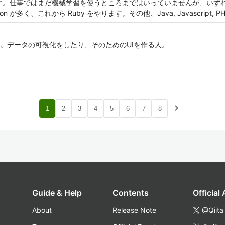
アです。仕事ではまだ機械学習を使うところまではいっていませんが、いず
が多く、これから Ruby をやります。その他、Java, Javascript, PHP, 
onが好き。データの可視化をしたり、そのためのUIを作る人。
navigate_next
1
2
3
4
5
6
7
8
Guide & Help
Contents
Official
About
Release Note
@Qiita