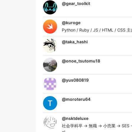
@
gear_toolkit
@
kuroge
Python / Ruby / JS / HTML / CS
@
taka_hashi
@
onoe_tsutomu18
@
yus080819
@
moroteru64
@
nsktdeluxe
社会学科卒 → 無職 → 小売業 → SES
el。