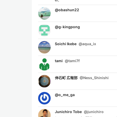
@
obashun22
@
g-kingpong
Soichi Ikebe
@
aqua_ix
tami
@
tami7f
伸石町 広報部
@
Ness_Shinishi
@
o_me_ga
Junichiro Tobe
@
junichiro