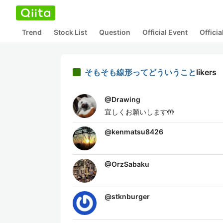
Trend
Stock List
Question
Official Event
Offici
そもそも線形ってどういうこと
likers
@
Drawing
宜しくお願いします🤲
@
kenmatsu8426
@
OrzSabaku
@
stknburger