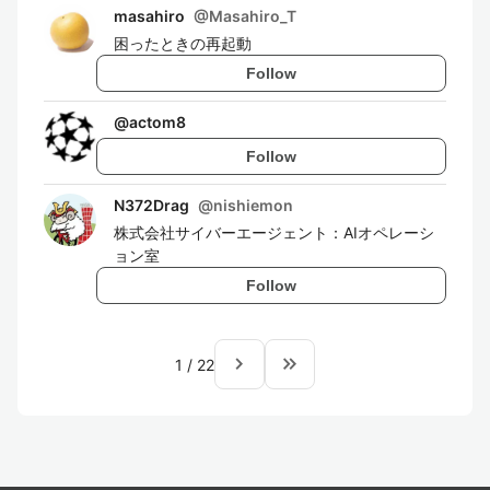
masahiro
@
Masahiro_T
困ったときの再起動
Follow
@
actom8
Follow
N372Drag
@
nishiemon
株式会社サイバーエージェント：AIオペレーシ
ョン室
Follow
navigate_next
keyboard_double_arrow_right
1
/
22