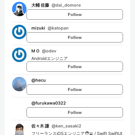
大輔 佐藤
@
dai_domore
Follow
mizuki
@
katopan
Follow
M O
@
odev
Androidエンジニア
Follow
@
hecu
Follow
@
furukawa0322
Follow
佐々木 謙
@
ken_sasaki2
フリーランスiOSエンジニア🧑‍💻 / Swift SwiftUI