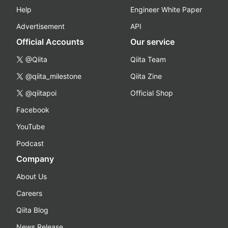
Help
Engineer White Paper
Advertisement
API
Official Accounts
Our service
@Qiita
Qiita Team
@qiita_milestone
Qiita Zine
@qiitapoi
Official Shop
Facebook
YouTube
Podcast
Company
About Us
Careers
Qiita Blog
News Release