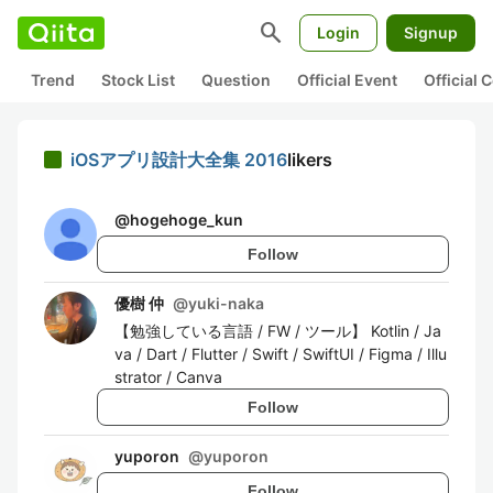
search
Login
Signup
Trend
Stock List
Question
Official Event
Official
iOSアプリ設計大全集 2016
likers
@
hogehoge_kun
Follow
優樹 仲
@
yuki-naka
【勉強している言語 / FW / ツール】 Kotlin / Ja
va / Dart / Flutter / Swift / SwiftUI / Figma / Illu
strator / Canva
Follow
yuporon
@
yuporon
Follow