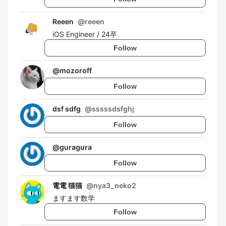
Reeen
@
reeen
iOS Engineer / 24卒
Follow
@
mozoroff
Follow
dsf sdfg
@
sssssdsfghj
Follow
@
guragura
Follow
電電 猫猫
@
nya3_neko2
ますます数学
Follow