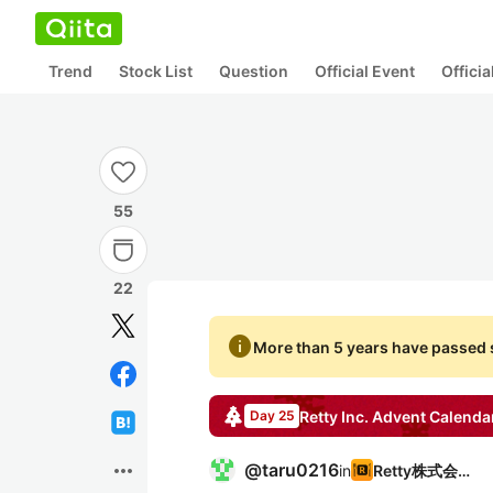
Trend
Stock List
Question
Official Event
Offici
55
22
info
More than 5 years have passed s
Retty Inc.
Advent Calenda
Day 25
more_horiz
@
taru0216
in
Retty株式会社