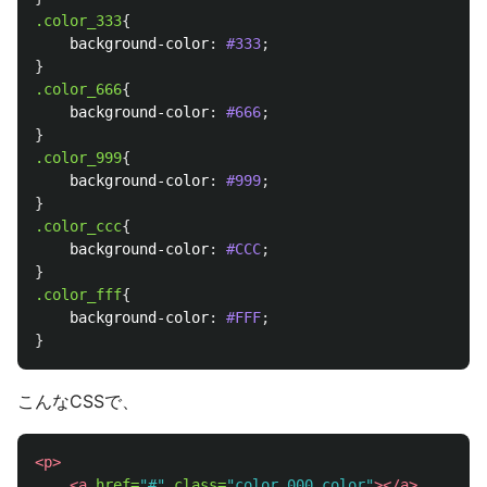
.color_333
{
background-color
:
#333
;
}
.color_666
{
background-color
:
#666
;
}
.color_999
{
background-color
:
#999
;
}
.color_ccc
{
background-color
:
#CCC
;
}
.color_fff
{
background-color
:
#FFF
;
}
こんなCSSで、
<p>
<a
href=
"#"
class=
"color_000 color"
></a>