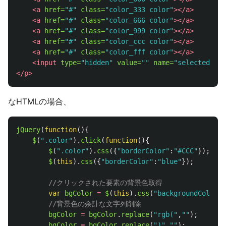
<a
href=
"#"
class=
"color_333 color"
></a>
<a
href=
"#"
class=
"color_666 color"
></a>
<a
href=
"#"
class=
"color_999 color"
></a>
<a
href=
"#"
class=
"color_ccc color"
></a>
<a
href=
"#"
class=
"color_fff color"
></a>
<input
type=
"hidden"
value=
""
name=
"selected_col
</p>
なHTMLの場合、
jQuery
(
function
(){
$
(
"
.color
"
).
click
(
function
(){
$
(
"
.color
"
).
css
({
"
borderColor
"
:
"
#CCC
"
});
$
(
this
).
css
({
"
borderColor
"
:
"
blue
"
});
//クリックされた要素の背景色取得
var
bgColor
=
$
(
this
).
css
(
"
backgroundColor
"
)
//背景色の余計な文字列削除
bgColor
=
bgColor
.
replace
(
"
rgb(
"
,
""
);
bgColor
=
bgColor
.
replace
(
"
)
"
,
""
);