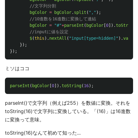
//文字列分割
bgColor
=
bgColor
.
split
(
"
,
"
);
//10進数を16進数に変換して連結
bgColor
=
"
#
"
+
parseInt
(
bgColor
[
0
]).
toString
(
//inputに値を設定
$
(
this
).
nextAll
(
"
input[type=hidden]
"
).
val
(
bg
});
});
ミソはココ
parseInt
(
bgColor
[
0
]).
toString
(
16
);
parseInt()で文字列（例えば255）を数値に変換。それを
toString(16)で文字列に変換している。「(16)」は16進数
に変換って意味。
toString(16)なんて初めて知った...