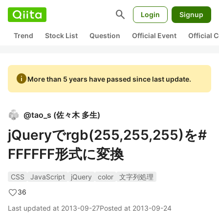
search
Login
Signup
Trend
Stock List
Question
Official Event
Official
info
More than 5 years have passed since last update.
@
tao_s
(
佐々木 多生
)
jQueryでrgb(255,255,255)を#
FFFFFF形式に変換
CSS
JavaScript
jQuery
color
文字列処理
36
Last updated at
2013-09-27
Posted at
2013-09-24