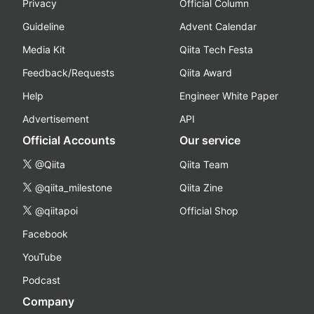
Privacy
Official Column
Guideline
Advent Calendar
Media Kit
Qiita Tech Festa
Feedback/Requests
Qiita Award
Help
Engineer White Paper
Advertisement
API
Official Accounts
Our service
@Qiita
Qiita Team
@qiita_milestone
Qiita Zine
@qiitapoi
Official Shop
Facebook
YouTube
Podcast
Company