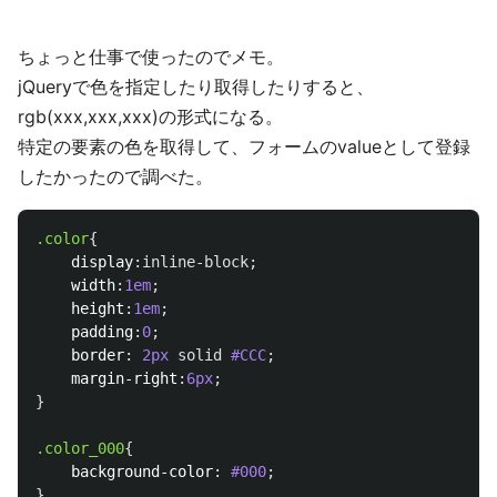
ちょっと仕事で使ったのでメモ。
jQueryで色を指定したり取得したりすると、
rgb(xxx,xxx,xxx)の形式になる。
特定の要素の色を取得して、フォームのvalueとして登録
したかったので調べた。
.color
{
display
:
inline-block
;
width
:
1em
;
height
:
1em
;
padding
:
0
;
border
:
2px
solid
#CCC
;
margin-right
:
6px
;
}
.color_000
{
background-color
:
#000
;
}