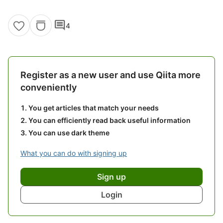
comment
4
Register as a new user and use Qiita more
conveniently
You get articles that match your needs
You can efficiently read back useful information
You can use dark theme
What you can do with signing up
Sign up
Login