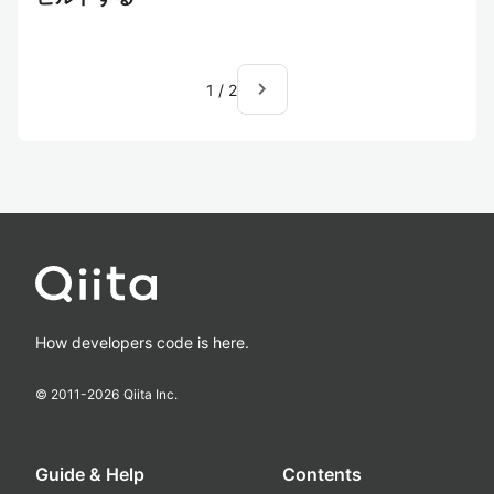
navigate_next
1
/
2
How developers code is here.
© 2011-
2026
Qiita Inc.
Guide & Help
Contents