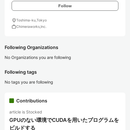
Follow
location_on
Toshima-ku,Tokyo
work
Chimeraworks,Inc.
Following Organizations
No Organizations you are following
Following tags
No tags you are following
Contributions
article is Stocked
GPUのない環境でCUDAを用いたプログラムを
ビルドする