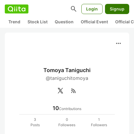
search
Login
Signup
Trend
Stock List
Question
Official Event
Official
more_horiz
Tomoya Taniguchi
@taniguchitomoya
rss_feed
10
Contributions
3
0
1
Posts
Followees
Followers