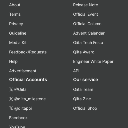
About
Release Note
Terms
Official Event
Privacy
Official Column
Guideline
Advent Calendar
Media Kit
Qiita Tech Festa
Feedback/Requests
Qiita Award
Help
Engineer White Paper
Advertisement
API
Official Accounts
Our service
@Qiita
Qiita Team
@qiita_milestone
Qiita Zine
@qiitapoi
Official Shop
Facebook
YouTube