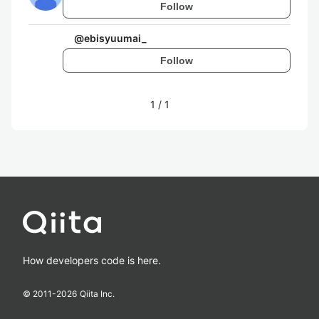
Follow
@
ebisyuumai_
Follow
1
/
1
How developers code is here.
© 2011-
2026
Qiita Inc.