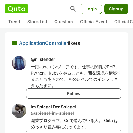
search
Login
Signup
Trend
Stock List
Question
Official Event
Official
ApplicationController
likers
@
n_slender
一応Javaエンジニアです。仕事の関係でPHP、
Python、Rubyをやることも。開発環境を構築す
ることもあるので、そのレベルでのインフラネ
タもたまに。
Follow
im Spiegel Der Spiegel
@
spiegel-im-spiegel
職業プログラマ。Goで遊んでいる人。 Qiita は
めっきり読み専になってます。