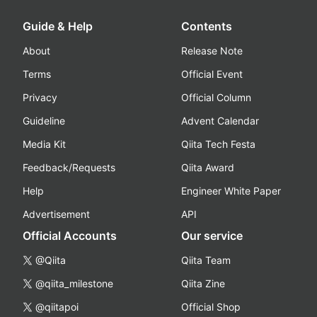
Guide & Help
Contents
About
Release Note
Terms
Official Event
Privacy
Official Column
Guideline
Advent Calendar
Media Kit
Qiita Tech Festa
Feedback/Requests
Qiita Award
Help
Engineer White Paper
Advertisement
API
Official Accounts
Our service
@Qiita
Qiita Team
@qiita_milestone
Qiita Zine
@qiitapoi
Official Shop