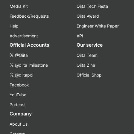
Media Kit
Qiita Tech Festa
Feedback/Requests
Qiita Award
Help
Engineer White Paper
Advertisement
API
Official Accounts
Our service
@Qiita
Qiita Team
@qiita_milestone
Qiita Zine
@qiitapoi
Official Shop
Facebook
YouTube
Podcast
Company
About Us
Careers