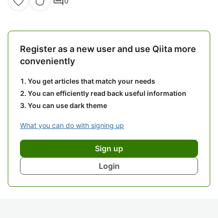
comment
0
Register as a new user and use Qiita more
conveniently
You get articles that match your needs
You can efficiently read back useful information
You can use dark theme
What you can do with signing up
Sign up
Login