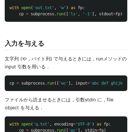
with
open
(
'
out.txt
'
,
'
w
'
)
as
fp
:
cp
=
subprocess
.
run
([
'
ls
'
,
'
-1
'
],
stdout
=
fp
)
入力を与える
文字列 (や，バイト列) で与えるときには，runメソッドの
input 引数を用いる．
cp
=
subprocess
.
run
([
'
wc
'
],
input
=
'
abc def ghijkl
'
,
ファイルから読ませるときには，引数stdin に，file
object を与える．
with
open
(
'
q.txt
'
,
encoding
=
'
UTF-8
'
)
as
fp
:
cp
=
subprocess
.
run
([
'
wc
'
],
stdin
=
fp
)