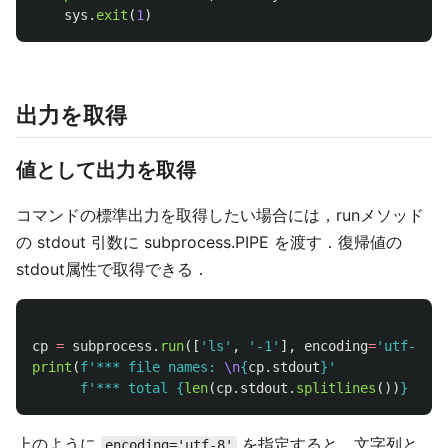
sys
.
exit
(
1
)
出力を取得
値として出力を取得
コマンドの標準出力を取得したい場合には，runメソッド
の stdout 引数に subprocess.PIPE を渡す．復帰値の
stdout属性で取得できる．
cp
=
subprocess
.
run
([
'
ls
'
,
'
-1
'
],
encoding
=
'
utf-8
'
,
print
(
f
'
*** file names: 
\n
{
cp
.
stdout
}
'
f
'
*** total 
{
len
(
cp
.
stdout
.
splitlines
())
}
 file
上のように
を指定すると，文字列と
encoding='utf-8'