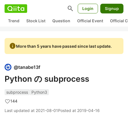
search
Login
Signup
Trend
Stock List
Question
Official Event
Official
info
More than 5 years have passed since last update.
@
tanabe13f
Python の subprocess
subprocess
Python3
144
Last updated at
2021-08-01
Posted at
2019-04-16