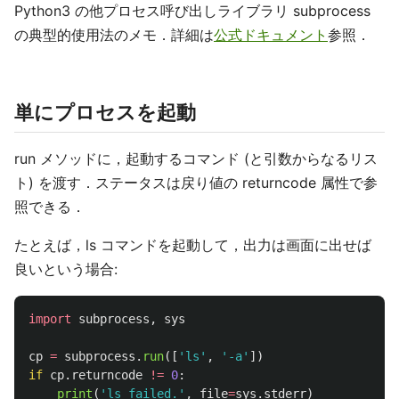
Python3 の他プロセス呼び出しライブラリ subprocess
の典型的使用法のメモ．詳細は
公式ドキュメント
参照．
単にプロセスを起動
run メソッドに，起動するコマンド (と引数からなるリス
ト) を渡す．ステータスは戻り値の returncode 属性で参
照できる．
たとえば，ls コマンドを起動して，出力は画面に出せば
良いという場合:
import
subprocess
,
sys
cp
=
subprocess
.
run
([
'
ls
'
,
'
-a
'
])
if
cp
.
returncode
!=
0
:
print
(
'
ls failed.
'
,
file
=
sys
.
stderr
)