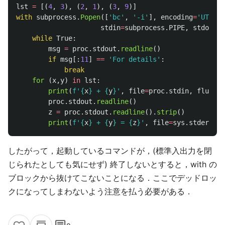
lst
=
[(
4
,
3
),
(
2
,
1
),
(
3
,
9
)]
with
subprocess
.
Popen
([
'
bc
'
,
'
-i
'
],
encoding
=
'
UTF-8
'
stdin
=
subprocess
.
PIPE
,
stdout
=
s
while
True
:
msg
=
proc
.
stdout
.
readline
()
if
msg
[:
11
]
==
'
For details
'
:
break
for 
(
x
,
y
)
in
lst
:
print
(
f
'
{
x
}
 + 
{
y
}
'
,
file
=
proc
.
stdin
,
flush
=
T
proc
.
stdout
.
readline
()
z
=
proc
.
stdout
.
readline
().
strip
()
print
(
f
'
{
x
}
 + 
{
y
}
 = 
{
z
}
'
,
file
=
sys
.
stderr
)
したがって，起動しているコマンドが，(標準入出力を閉
じられたとしても気にせず) 終了しないとすると，with の
ブロックから抜けてこないことになる．ここでデッドロッ
クになってしまわないよう注意を払う必要がある．