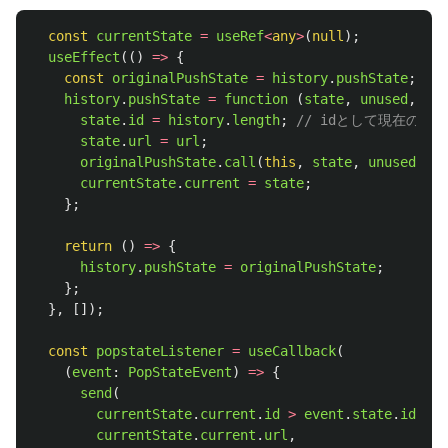
const
currentState
=
useRef
<
any
>
(
null
);
useEffect
(()
=>
{
const
originalPushState
=
history
.
pushState
;
history
.
pushState
=
function 
(
state
,
unused
,
url
state
.
id
=
history
.
length
;
// idとして現在のhi
state
.
url
=
url
;
originalPushState
.
call
(
this
,
state
,
unused
,
ur
currentState
.
current
=
state
;
};
return 
()
=>
{
history
.
pushState
=
originalPushState
;
};
},
[]);
const
popstateListener
=
useCallback
(
(
event
:
PopStateEvent
)
=>
{
send
(
currentState
.
current
.
id
>
event
.
state
.
id
?
"
currentState
.
current
.
url
,