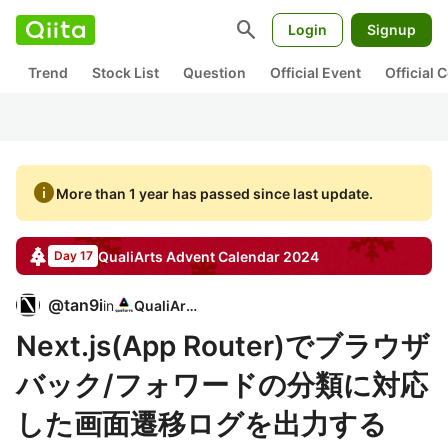
search
Login
Signup
Trend
Stock List
Question
Official Event
Official
info
More than 1 year has passed since last update.
QualiArts
Advent Calendar
2024
Day 17
@
tan9i
in
QualiArts
Next.js(App Router)でブラウザ
バック/フォワードの分類に対応
した画面遷移ログを出力する