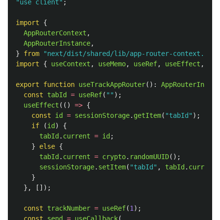
"
use client
"
;
import
{
AppRouterContext
,
AppRouterInstance
,
}
from
"
next/dist/shared/lib/app-router-context.shar
import
{
useContext
,
useMemo
,
useRef
,
useEffect
,
use
export
function
useTrackAppRouter
():
AppRouterInstan
const
tabId
=
useRef
(
""
);
useEffect
(()
=>
{
const
id
=
sessionStorage
.
getItem
(
"
tabId
"
);
if 
(
id
)
{
tabId
.
current
=
id
;
}
else
{
tabId
.
current
=
crypto
.
randomUUID
();
sessionStorage
.
setItem
(
"
tabId
"
,
tabId
.
current
)
}
},
[]);
const
trackNumber
=
useRef
(
1
);
const
send
=
useCallback
(