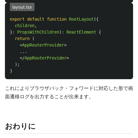
layout.tsx
export
default
function
RootLayout
({
children
,
}:
PropsWithChildren
):
ReactElement
{
return 
(
<
AppRouterProvider
>
    ...

</
AppRouterProvider
>
);
}
これによりブラウザバック・フォワードに対応した形で画
面遷移ログを出力することが出来ます。
おわりに