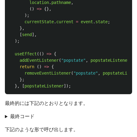
location
.
pathname
,
()
=>
{},
);
currentState
.
current
=
event
.
state
;
},
[
send
],
);
useEffect
(()
=>
{
addEventListener
(
"
popstate
"
,
popstateListener
);
return 
()
=>
{
removeEventListener
(
"
popstate
"
,
popstateListen
};
},
[
popstateListener
]);
最終的には下記のとおりとなります。
最終コード
下記のような形で呼び出します。