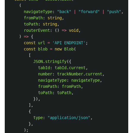
(
navigateType
:
"
back
"
|
"
forward
"
|
"
push
"
,
fromPath
:
string
,
toPath
:
string
,
routerEvent
:
()
=>
void
,
)
=>
{
const
url
=
'
API ENDPOINT
'
;
const
blob
=
new
Blob
(
[
JSON
.
stringify
({
tabId
:
tabId
.
current
,
number
:
trackNumber
.
current
,
navigateType
:
navigateType
,
fromPath
:
fromPath
,
toPath
:
toPath
,
}),
],
{
type
:
"
application/json
"
,
},
);