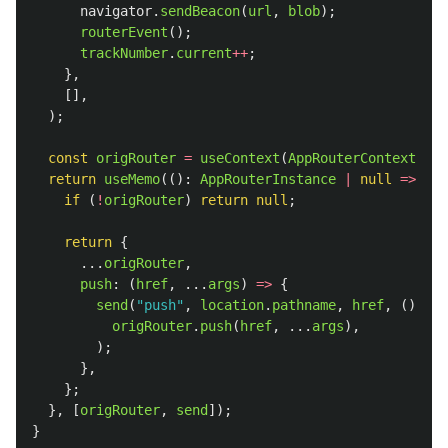
navigator
.
sendBeacon
(
url
,
blob
);
routerEvent
();
trackNumber
.
current
++
;
},
[],
);
const
origRouter
=
useContext
(
AppRouterContext
);
return
useMemo
(():
AppRouterInstance
|
null
=>
{
if 
(
!
origRouter
)
return
null
;
return
{
...
origRouter
,
push
:
(
href
,
...
args
)
=>
{
send
(
"
push
"
,
location
.
pathname
,
href
,
()
=>
origRouter
.
push
(
href
,
...
args
),
);
},
};
},
[
origRouter
,
send
]);
}