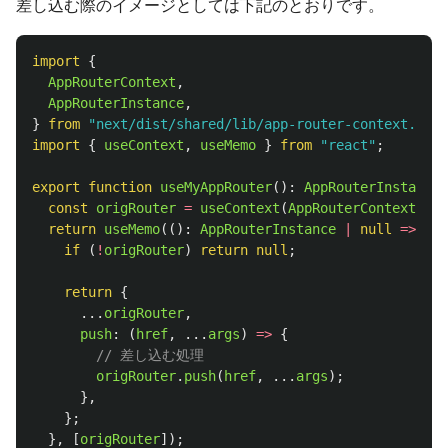
差し込む際のイメージとしては下記のとおりです。
import
{
AppRouterContext
,
AppRouterInstance
,
}
from
"
next/dist/shared/lib/app-router-context.shar
import
{
useContext
,
useMemo
}
from
"
react
"
;
export
function
useMyAppRouter
():
AppRouterInstance
const
origRouter
=
useContext
(
AppRouterContext
);
return
useMemo
(():
AppRouterInstance
|
null
=>
{
if 
(
!
origRouter
)
return
null
;
return
{
...
origRouter
,
push
:
(
href
,
...
args
)
=>
{
// 差し込む処理
origRouter
.
push
(
href
,
...
args
);
},
};
},
[
origRouter
]);