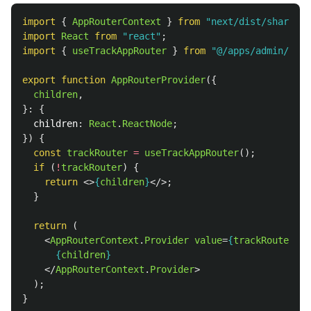
import
{
AppRouterContext
}
from
"
next/dist/shared/l
import
React
from
"
react
"
;
import
{
useTrackAppRouter
}
from
"
@/apps/admin/hook
export
function
AppRouterProvider
({
children
,
}:
{
children
:
React
.
ReactNode
;
})
{
const
trackRouter
=
useTrackAppRouter
();
if 
(
!
trackRouter
)
{
return
<>
{
children
}
</>;
}
return 
(
<
AppRouterContext
.
Provider
value
=
{
trackRouter
}
>
{
children
}
</
AppRouterContext
.
Provider
>
);
}