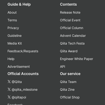
Guide & Help
Contents
About
Release Note
Terms
Official Event
Privacy
Official Column
Guideline
Advent Calendar
Media Kit
Qiita Tech Festa
Feedback/Requests
Qiita Award
Help
Engineer White Paper
Advertisement
API
Official Accounts
Our service
@Qiita
Qiita Team
@qiita_milestone
Qiita Zine
@qiitapoi
Official Shop
Facebook