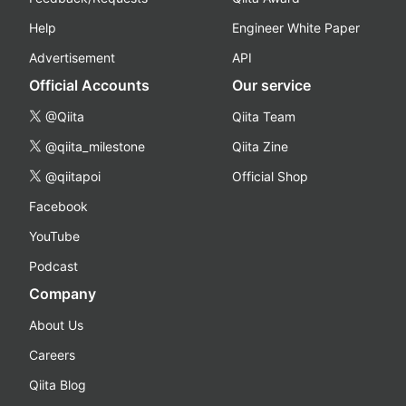
Help
Engineer White Paper
Advertisement
API
Official Accounts
Our service
@Qiita
Qiita Team
@qiita_milestone
Qiita Zine
@qiitapoi
Official Shop
Facebook
YouTube
Podcast
Company
About Us
Careers
Qiita Blog