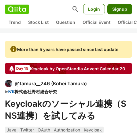
search
Login
Signup
Trend
Stock List
Question
Official Event
Official
info
More than 5 years have passed since last update.
Keycloak by OpenStandia
Advent Calendar
2017
Day 15
@
tamura__246
(
Kohei Tamura
)
in
株式会社野村総合研究所
Keycloakのソーシャル連携（S
NS連携）を試してみる
Java
Twitter
OAuth
Authorization
Keycloak