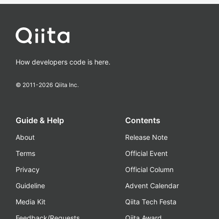
How developers code is here.
© 2011-
2026
Qiita Inc.
Guide & Help
Contents
About
Release Note
Terms
Official Event
Privacy
Official Column
Guideline
Advent Calendar
Media Kit
Qiita Tech Festa
Feedback/Requests
Qiita Award