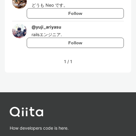
どうも Neo です。
Follow
@
yuji_ariyasu
railsエンジニア.
Follow
1
/
1
How developers code is here.