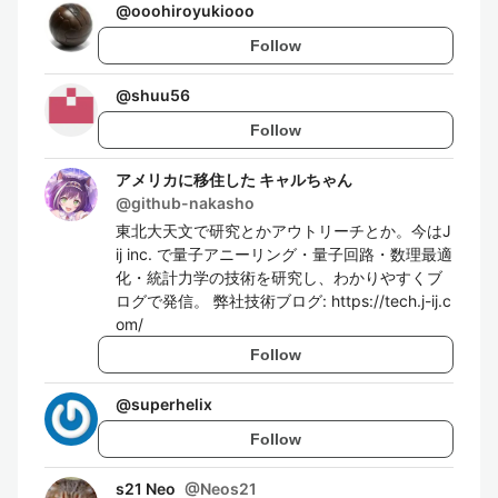
@
ooohiroyukiooo
Follow
@
shuu56
Follow
アメリカに移住した キャルちゃん
@
github-nakasho
東北大天文で研究とかアウトリーチとか。今はJ
ij inc. で量子アニーリング・量子回路・数理最適
化・統計力学の技術を研究し、わかりやすくブ
ログで発信。 弊社技術ブログ: https://tech.j-ij.c
om/
Follow
@
superhelix
Follow
s21 Neo
@
Neos21