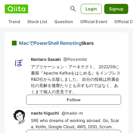
search
Login
Signup
Trend
Stock List
Question
Official Event
Official
MacでPowerShell Remoting
likers
Kentaro Sasaki
@
Ponzmild
アプリケーション・アーキテクト。 2022/09に
書籍『Apache Kafkaをはじめる』をインプレス
R&D社から出版しました。 自分の投稿は所属会
社の見解を微塵たりとも示すものではなく、あ
くまで個人の意見です。
Follow
naoto higuchi
@
mado-m
SRE who dreams of working abroad. Go, Scal
a, Kotlin, Google Cloud, AWS, DDD, Scrum.