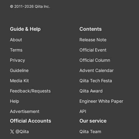
© 2011-
2026
Qiita Inc.
Guide & Help
Contents
About
Release Note
Terms
Official Event
Privacy
Official Column
Guideline
Advent Calendar
Media Kit
Qiita Tech Festa
Feedback/Requests
Qiita Award
Help
Engineer White Paper
Advertisement
API
Official Accounts
Our service
@Qiita
Qiita Team