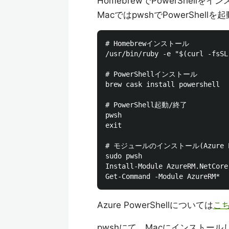
HomebrewでPowerShellを
MacではpwshでPowerShellを
# Homebrewインストール

/usr/bin/ruby -e "$(curl -fsSL
# PowerShellインストール

brew cask install powershell

# PowerShell起動/終了

pwsh

exit

# モジュールのインストール(Azure Pow
sudo pwsh

Install-Module AzureRM.NetCore

Azure PowerShellについては
こ
pwshにて、Macにインストールし