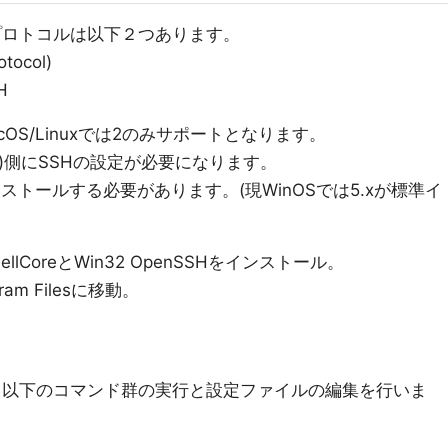
続のプロトコルは以下２つあります。
otocol)
H
OS/Linuxでは2のみサポートとなります。
ver)側にSSHの設定が必要になります。
r6をインストールする必要があります。(現WinOSでは5.xが標準イ
llCoreとWin32 OpenSSHをインストール。
ram Filesに移動。
で起動し以下のコマンド群の実行と設定ファイルの編集を行いま