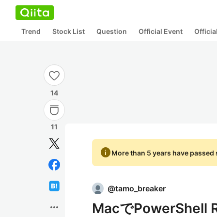
Trend
Stock List
Question
Official Event
Offici
14
11
info
More than 5 years have passed s
@
tamo_breaker
MacでPowerShell 
more_horiz