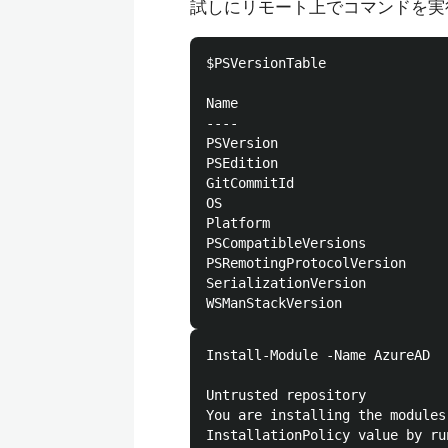
試しにリモート上でコマンドを実
$PSVersionTable               
Name                          
----                          
PSVersion                     
PSEdition                     
GitCommitId                   
OS                            
Platform                      
PSCompatibleVersions          
PSRemotingProtocolVersion     
SerializationVersion          
Install-Module -Name AzureAD

Untrusted repository

You are installing the modules
InstallationPolicy value by ru