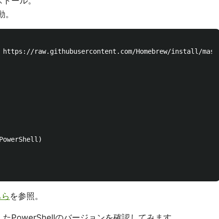
インストール。
起動。
 https://raw.githubusercontent.com/Homebrew/install/maste
erShell)

ちら
を参照。
たPowerShellのバージョンを確認してみます。