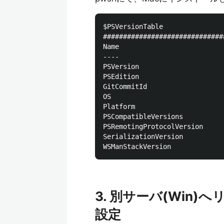
$PSVersionTable

###############################
Name                          
----                          
PSVersion                     
PSEdition                     
GitCommitId                   
OS                            
Platform                      
PSCompatibleVersions          
PSRemotingProtocolVersion     
SerializationVersion          
3. 別サーバ(Win
設定