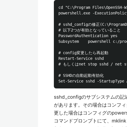
cd "C:\Program Files\OpenSSH-Wi
powershell.exe -ExecutionPolic
# sshd_configの修正(C:\ProgramDa
# 以下2つが有効となっていること

PasswordAuthentication yes

Subsystem    powershell c:/pro
# config変更したら再起動

Restart-Service sshd

# もしくはnet stop sshd / net st
# SSHDの自動起動有効化

sshd_configのサブシステ
があります。その場合はコンフィ
更した場合はコンフィグのpowers
コマンドプロンプトにて、mklink /D c:\