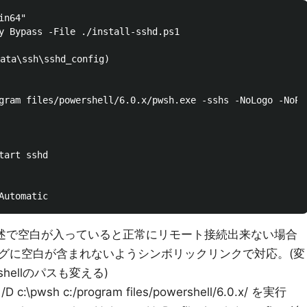
n64"

y Bypass -File ./install-sshd.ps1

ta\ssh\sshd_config)

gram files/powershell/6.0.x/pwsh.exe -sshs -NoLogo -NoPro
art sshd

ムの記述で空白が入っていると正常にリモート接続出来ない場合
グに空白が含まれないようシンボリックリンクで対応。(変
hellのパスも変える)
pwsh c:/program files/powershell/6.0.x/ を実行