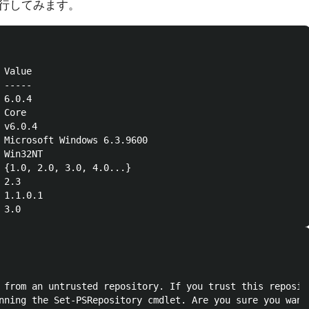
行してみます。
                     

 Value                                                   
 -----                                                   
 6.0.4                                                   
 Core                                                    
 v6.0.4                                                  
 Microsoft Windows 6.3.9600                              
 Win32NT                                                 
 {1.0, 2.0, 3.0, 4.0...}                                 
 2.3                                                     
 1.1.0.1                                                 
 from an untrusted repository. If you trust this reposito
nning the Set-PSRepository cmdlet. Are you sure you want 