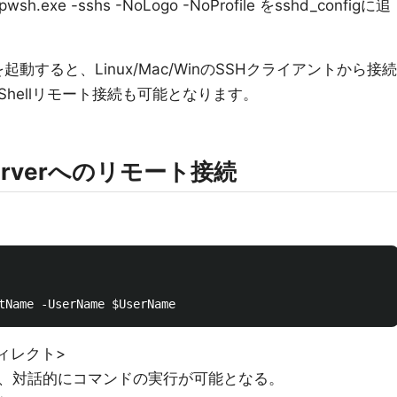
/pwsh.exe -sshs -NoLogo -NoProfile をsshd_configに追
スを起動すると、Linux/Mac/WinのSSHクライアントから接続
Shellリモート接続も可能となります。
Serverへのリモート接続
ディレクト>
、対話的にコマンドの実行が可能となる。