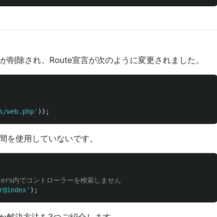
ace変数が削除され、Route宣言が次のように変更されました。
s/web.php'
));
間を使用していないです。
ntrollers内でコントローラーを検索しません
r@index'
);