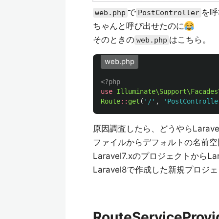
で
を呼
web.php
PostController
ちゃんと呼び出せたのに
そのときの
はこちら。
web.php
web.php
<?php
use
Illuminate\Support\Facades
Route
::
get
(
'/'
,
'PostControlle
原因調査したら、どうやらLarav
ファイルからデフォルトの名前空
Laravel7.xのプロジェクトか
Laravel8で作成した新規プ
RouteServicePro