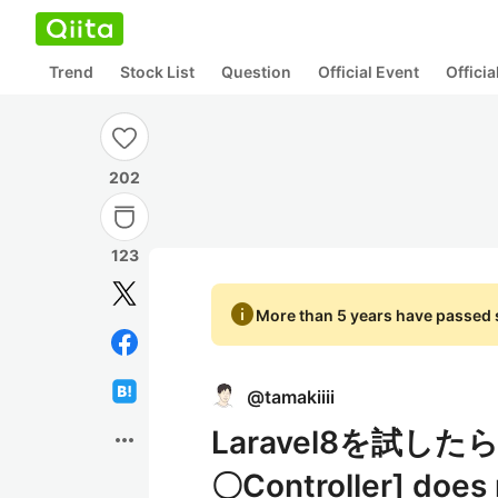
Trend
Stock List
Question
Official Event
Offici
202
123
info
More than 5 years have passed s
@
tamakiiii
Laravel8を試したら
more_horiz
〇Controller] do