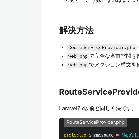
このあと、どう修正すればよいの
解決方法
RouteServiceProvider.php
で完全な名前空間を
web.php
でアクション構文を
web.php
RouteServicePr
Laravel7.x以前と同じ方法です。
RouteServiceProvider.php
protected
$namespace
=
'App\Ht