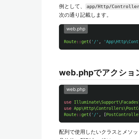
例として、
app/Http/Controlle
次の通り記載します。
web.php
Route
::
get
(
'/'
,
'App\Http\Cont
web.phpでアクシ
web.php
use
Illuminate\Support\Facades
use
App\Http\Controllers\PostC
Route
::
get
(
'/'
,
[
PostControlle
配列で使用したいクラスとメソッ