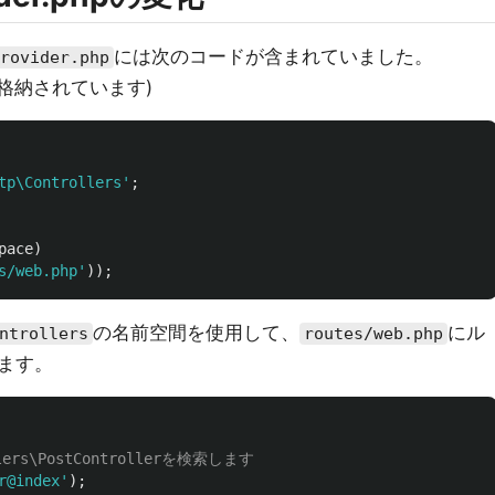
には次のコードが含まれていました。
rovider.php
下に格納されています)
tp\Controllers'
;
pace
)
s/web.php'
));
の名前空間を使用して、
にル
ntrollers
routes/web.php
ます。
llers\PostControllerを検索します
r@index'
);