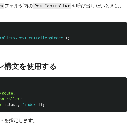
フォルダ内の
を呼び出したいときは、
rs
PostController
rollers\PostController@index'
);
ョン構文を使用する
\Route
;
ontroller
;
r
::
class
,
'index'
]);
ドを指定します。