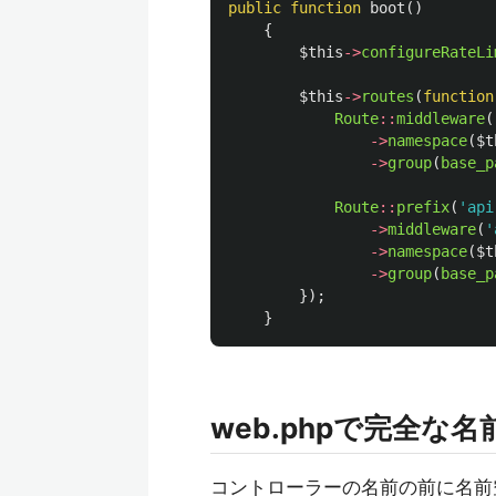
public
function
boot
()
{
$this
->
configureRateLi
$this
->
routes
(
function
Route
::
middleware
(
->
namespace
(
$t
->
group
(
base_p
Route
::
prefix
(
'api
->
middleware
(
'
->
namespace
(
$t
->
group
(
base_p
});
}
web.phpで完全な
コントローラーの名前の前に名前