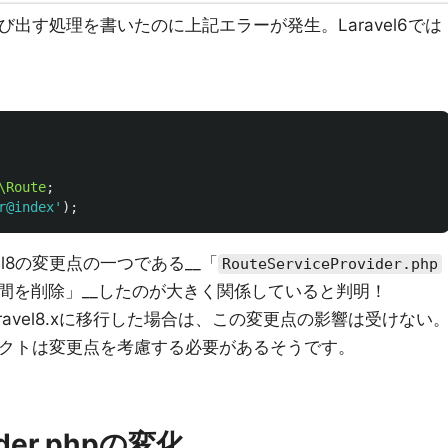
び出す処理を書いたのに上記エラーが発生。Laravel6では
\Route
;
r@index'
);
el8の変更点の一つである__「
RouteServiceProvider.php
間を削除」__したのが大きく関係していると判明！
らLaravel8.xに移行した場合は、この変更点の影響は受けない
ロジェクトは変更点を考慮する必要があるそうです。
vider.phpの変化