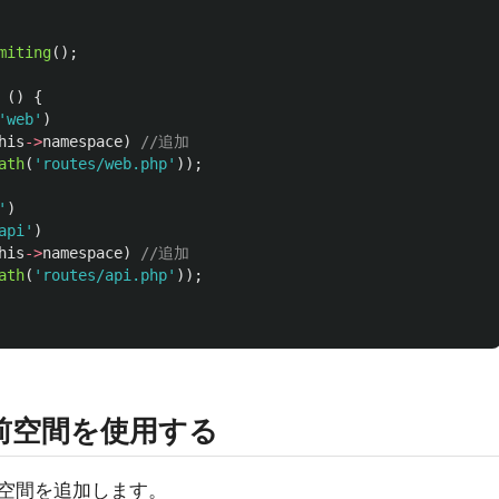
miting
();
()
{
'web'
)
his
->
namespace
)
//追加
ath
(
'routes/web.php'
));
'
)
api'
)
his
->
namespace
)
//追加
ath
(
'routes/api.php'
));
名前空間を使用する
空間を追加します。