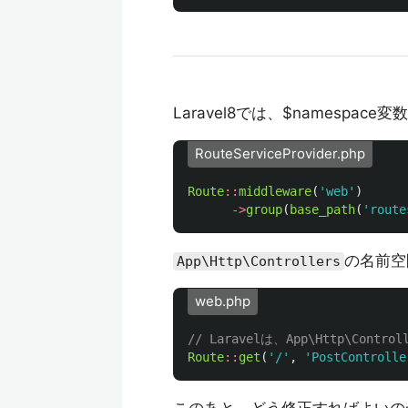
Laravel8では、$namesp
RouteServiceProvider.php
Route
::
middleware
(
'web'
)
->
group
(
base_path
(
'route
の名前空
App\Http\Controllers
web.php
// Laravelは、App\Http\Co
Route
::
get
(
'/'
,
'PostControlle