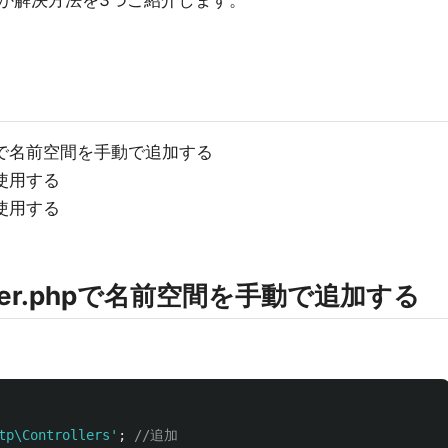
か解決方法を3つご紹介します。
で名前空間を手動で追加する
使用する
使用する
ovider.phpで名前空間を手動で追加する
tp\Controllers'
;
//追加