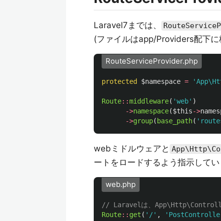
Laravel7までは、
RouteServiceP
(ファイルはapp/Providers配
RouteServiceProvider.php
protected
$namespace
=
'App\Ht
Route
::
middleware
(
'web'
)
->
namespace
(
$this
->
names
->
group
(
base_path
(
'route
webミドルウェアと
App\Http\Co
ートをロードするよう指示してい
web.php
// Laravelは、App\Http\Contro
Route
::
get
(
'/'
,
'PostControlle