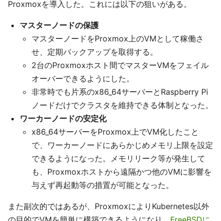
Proxmoxを導入した。これには以下の狙いがある。
マスターノードの保護
マスターノードをProxmox上のVMとして稼働さ
せ、定期バックアップを取得する。
2台のProxmoxホスト間でマスターVMをフェイル
オーバーできるようにした。
非常時でも片系のx86_64サーバーとRaspberry Pi
ノードだけでクラスタを維持できる体制となった。
ワーカーノードの安定化
x86_64サーバーをProxmox上でVM化したこと
で、ワーカーノードにあらかじめメモリ上限を設定
できるようになった。メモリリーク等が発生して
も、Proxmoxホストから遠隔かつ他のVMに影響を
与えず再起動等の措置が可能となった。
また副次的ではあるが、ProxmoxによりKubernetes以外
の目的でVMを簡単に構築できるようになり、
FreeBSDに