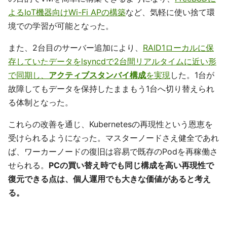
よるIoT機器向けWi-Fi APの構築
など、気軽に使い捨て環
境での学習が可能となった。
また、2台目のサーバー追加により、
RAID1ローカルに保
存していたデータをlsyncdで2台間リアルタイムに近い形
で同期し、
アクティブスタンバイ構成
を実現
した。1台が
故障してもデータを保持したままもう1台へ切り替えられ
る体制となった。
これらの改善を通じ、Kubernetesの再現性という恩恵を
受けられるようになった。マスターノードさえ健全であれ
ば、ワーカーノードの復旧は容易で既存のPodを再稼働さ
せられる。
PCの買い替え時でも同じ構成を高い再現性で
復元できる点は、個人運用でも大きな価値があると考え
る。