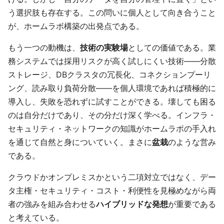
う選択肢も存在する。この問いに個人として向き合うこと
が、ホームラボ構築の出発点である。
もう一つの動機は、
技術の実験場
としての価値である。業
務システムでは採用リスクが高く試しにくい技術——分散
ストレージ、DBクラスタの冗長化、コネクションプーリ
ング、読み取り負荷分散——を個人環境であれば積極的に
導入し、失敗を恐れずに試すことができる。壊しても困る
のは自分だけであり、その分だけ深く学べる。インフラ・
セキュリティ・ネットワークの知識がホームラボの手入れ
を通じて自然と身についていく。まさに
盆栽
のような営み
である。
クラウドかオンプレミスかという二項対立ではなく、デー
タ主権・セキュリティ・コスト・利便性を見極めながら両
者の強みを組み合わせる
ハイブリッドな発想
が重要である
と考えている。