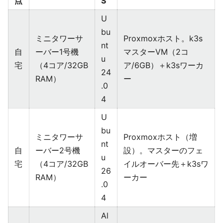
点
S
U
bu
ミニタワーサ
Proxmoxホスト。k3s
nt
自
ーバー1号機
マスターVM（2コ
u
宅
（4コア/32GB
ア/6GB）＋k3sワーカ
24
RAM）
ー
.0
4
U
bu
ミニタワーサ
Proxmoxホスト（増
nt
自
ーバー2号機
設）。マスターのフェ
u
宅
（4コア/32GB
イルオーバー先＋k3sワ
26
RAM）
ーカー
.0
4
Al