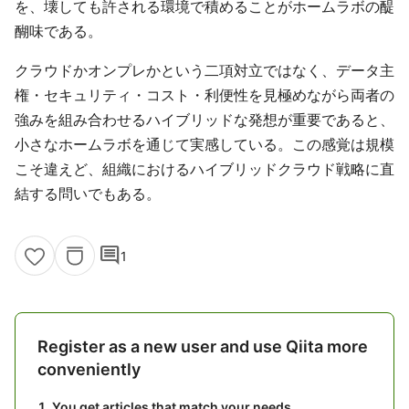
を、壊しても許される環境で積めることがホームラボの醍
醐味である。
クラウドかオンプレかという二項対立ではなく、データ主
権・セキュリティ・コスト・利便性を見極めながら両者の
強みを組み合わせるハイブリッドな発想が重要であると、
小さなホームラボを通じて実感している。この感覚は規模
こそ違えど、組織におけるハイブリッドクラウド戦略に直
結する問いでもある。
comment
1
Register as a new user and use Qiita more
conveniently
You get articles that match your needs