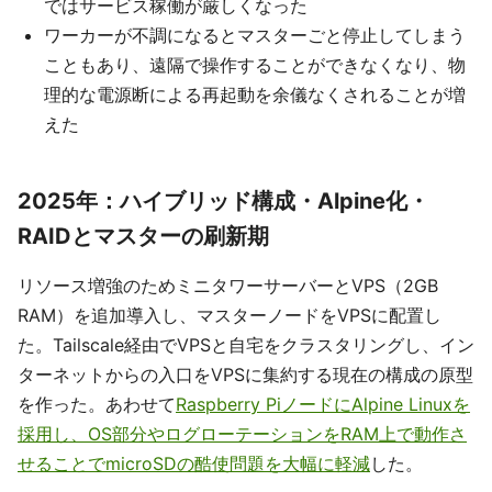
ではサービス稼働が厳しくなった
ワーカーが不調になるとマスターごと停止してしまう
こともあり、遠隔で操作することができなくなり、物
理的な電源断による再起動を余儀なくされることが増
えた
2025年：ハイブリッド構成・Alpine化・
RAIDとマスターの刷新期
リソース増強のためミニタワーサーバーとVPS（2GB
RAM）を追加導入し、マスターノードをVPSに配置し
た。Tailscale経由でVPSと自宅をクラスタリングし、イン
ターネットからの入口をVPSに集約する現在の構成の原型
を作った。あわせて
Raspberry PiノードにAlpine Linuxを
採用し、OS部分やログローテーションをRAM上で動作さ
せることでmicroSDの酷使問題を大幅に軽減
した。