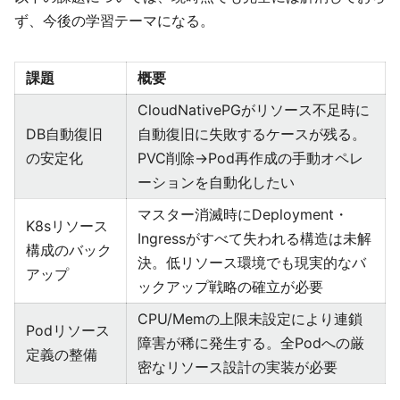
ず、今後の学習テーマになる。
課題
概要
CloudNativePGがリソース不足時に
DB自動復旧
自動復旧に失敗するケースが残る。
の安定化
PVC削除→Pod再作成の手動オペレ
ーションを自動化したい
マスター消滅時にDeployment・
K8sリソース
Ingressがすべて失われる構造は未解
構成のバック
決。低リソース環境でも現実的なバ
アップ
ックアップ戦略の確立が必要
CPU/Memの上限未設定により連鎖
Podリソース
障害が稀に発生する。全Podへの厳
定義の整備
密なリソース設計の実装が必要