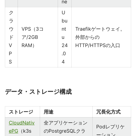
ne
ク
U
ラ
bu
ウ
VPS（3コ
nt
Traefikゲートウェイ。
ド
ア/2GB
u
外部からの
V
RAM）
24
HTTP/HTTPSの入口
P
.0
S
4
データ・ストレージ構成
ストレージ
用途
冗長化方式
CloudNativ
全アプリケーション
Podレプリケ
ePG
（k3s
のPostgreSQLクラ
ーション