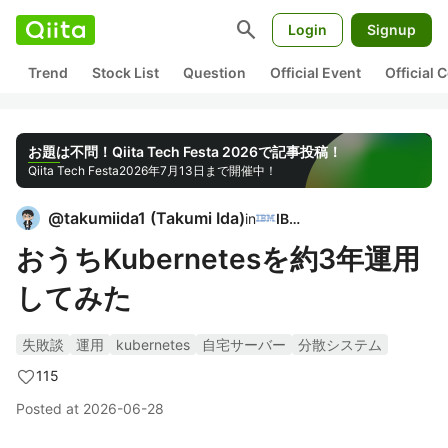
search
Login
Signup
Trend
Stock List
Question
Official Event
Official
お題は不問！Qiita Tech Festa 2026で記事投稿！
Qiita Tech Festa
2026年7月13日まで開催中！
@
takumiida1
(
Takumi Ida
)
in
IBM
おうちKubernetesを約3年運用
してみた
失敗談
運用
kubernetes
自宅サーバー
分散システム
115
Posted at
2026-06-28