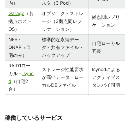
内）
スタ（3 Pod）
Garage
（各
オブジェクトストレ
拠点間レプリ
拠点ホスト
ージ（3拠点間レプ
ケーション
OS）
リケーション）
NFS・
標準的な永続デー
自宅ローカル
QNAP（自
タ・共有ファイル・
冗長
宅のみ）
バックアップ
RAID1ロー
ストレージ性能要求
lsyncdによる
カル＋
lsync
が高いデータ・ロー
アクティブス
d
（自宅2
カルDBファイル
タンバイ同期
台）
稼働しているサービス